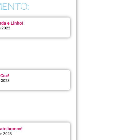
ENTO:
da e Linho!
e 2022
Cici!
e 2023
:
ato branco!
de 2023