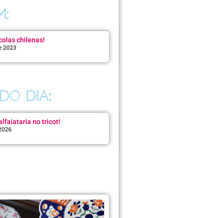
M:
colas chilenas!
e 2023
DO DIA:
lfaiataria no tricot!
 2026