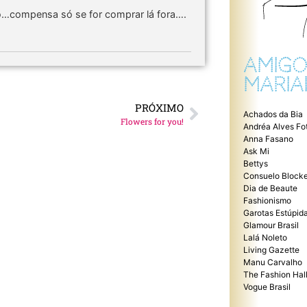
ro…compensa só se for comprar lá fora….
AMIGO
MARIA
PRÓXIMO
Achados da Bia
Flowers for you!
Andréa Alves Fo
Anna Fasano
Ask Mi
Bettys
Consuelo Blocke
Dia de Beaute
Fashionismo
Garotas Estúpid
Glamour Brasil
Lalá Noleto
Living Gazette
Manu Carvalho
The Fashion Hal
Vogue Brasil