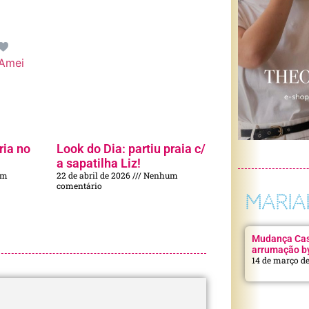
Amei
ria no
Look do Dia: partiu praia c/
a sapatilha Liz!
um
22 de abril de 2026
Nenhum
comentário
MARIA
Mudança Casa
arrumação b
14 de março d