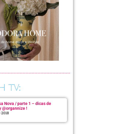
H TV:
 Nova / parte 1 – dicas de
y @organnize !
e 2018