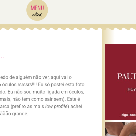
…
do de alguém não ver, aqui vai o
culos rsrssrs!!!! Eu só postei esta foto
ado. Eu não sou muito ligada em óculos,
emais, não tem como sair sem). Este é
rca (prefiro as mais
low profile
) achei
r ããão grande.