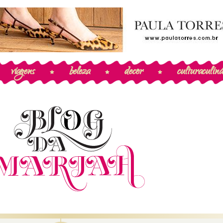
viagens
beleza
decor
cultura
culiná