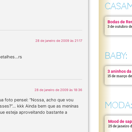
CASAM
Bodas de Ren
3 de outubro d
28 de janeiro de 2009 às 21:17
BABY:
detalhes…rs
3 aninhos da 
15 de março d
28 de janeiro de 2009 às 18:36
ua foto pensei: “Nossa, acho que vou
MODA
esses?”… kkk Ainda bem que as meninas
ue esteja aproveitando bastante a
Mood de sap
25 de janeiro 