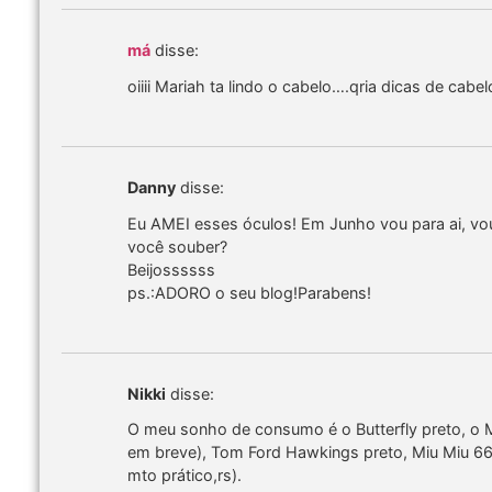
má
disse:
oiiii Mariah ta lindo o cabelo….qria dicas de cab
Danny
disse:
Eu AMEI esses óculos! Em Junho vou para ai, vo
você souber?
Beijossssss
ps.:ADORO o seu blog!Parabens!
Nikki
disse:
O meu sonho de consumo é o Butterfly preto, o M
em breve), Tom Ford Hawkings preto, Miu Miu
mto prático,rs).