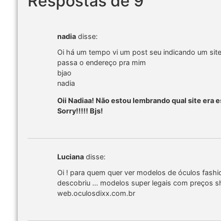
Respostas de 9
nadia
disse:
Oi há um tempo vi um post seu indicando um site 
passa o endereço pra mim
bjao
nadia
Oii Nadiaa! Não estou lembrando qual site era es
Sorry!!!!! Bjs!
Luciana
disse:
Oi ! para quem quer ver modelos de óculos fash
descobriu … modelos super legais com preços 
web.oculosdixx.com.br