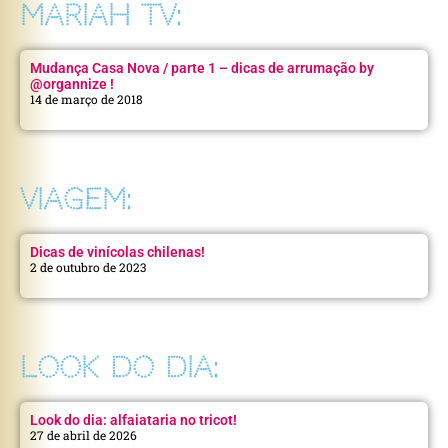
MARIAH TV:
Mudança Casa Nova / parte 1 – dicas de arrumação by
@organnize !
14 de março de 2018
VIAGEM:
Dicas de vinícolas chilenas!
2 de outubro de 2023
LOOK DO DIA:
Look do dia: alfaiataria no tricot!
27 de abril de 2026