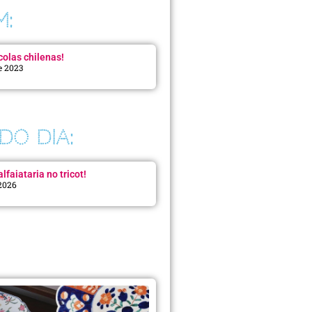
M:
colas chilenas!
e 2023
DO DIA:
lfaiataria no tricot!
 2026