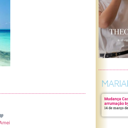
MARIA
Mudança Casa
arrumação b
14 de março d
Amei