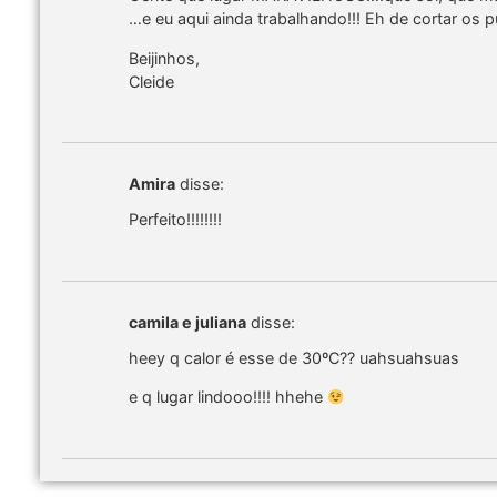
…e eu aqui ainda trabalhando!!! Eh de cortar os p
Beijinhos,
Cleide
Amira
disse:
Perfeito!!!!!!!!
camila e juliana
disse:
heey q calor é esse de 30ºC?? uahsuahsuas
e q lugar lindooo!!!! hhehe