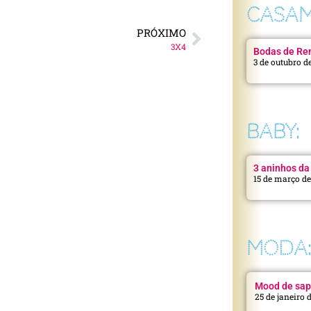
CASAM
PRÓXIMO
3X4
Bodas de Ren
3 de outubro d
BABY:
3 aninhos da 
15 de março d
MODA
Mood de sap
25 de janeiro 