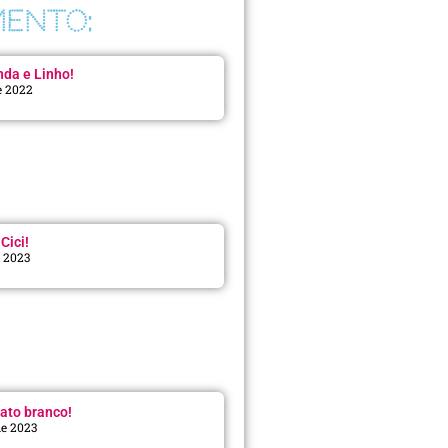
ENTO:
da e Linho!
e 2022
Cici!
e 2023
:
ato branco!
de 2023