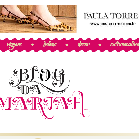
viagens
beleza
decor
cultura
culiná