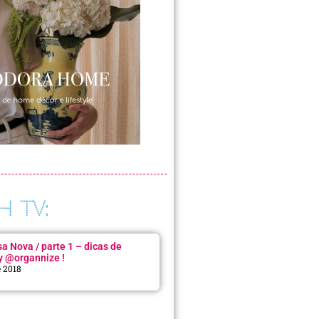
H TV:
 Nova / parte 1 – dicas de
y @organnize !
e 2018