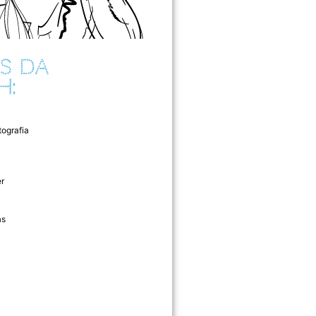
S DA
H:
tografia
r
as
l