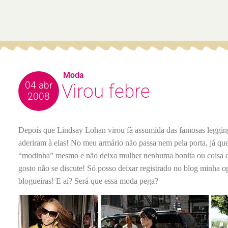
Moda
04 abr
Virou febre
2008
Depois que Lindsay Lohan virou fã assumida das famosas leggi
aderiram à elas! No meu armário não passa nem pela porta, já q
“modinha” mesmo e não deixa mulher nenhuma bonita ou coisa do
gosto não se discute! Só posso deixar registrado no blog minha op
blogueiras! E aí? Será que essa moda pega?