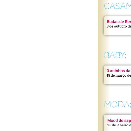
CASAM
Bodas de Ren
3 de outubro d
BABY:
3 aninhos da 
15 de março d
MODA
Mood de sap
25 de janeiro 