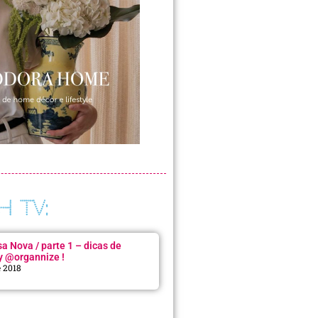
H TV:
 Nova / parte 1 – dicas de
y @organnize !
e 2018