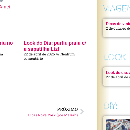
VIAGE
Amei
Dicas de viní
2 de outubro d
ria no
Look do Dia: partiu praia c/
a sapatilha Liz!
um
22 de abril de 2026
Nenhum
LOOK 
comentário
Look do dia: a
27 de abril de
DIY:
PRÓXIMO
Dicas Nova York (por Mariah)