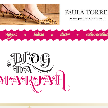
viagens
beleza
decor
cultura
culiná