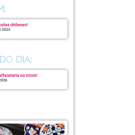
M:
colas chilenas!
e 2023
DO DIA:
lfaiataria no tricot!
 2026