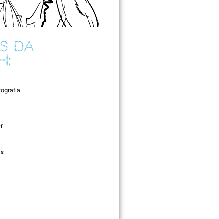
S DA
H:
tografia
r
as
l