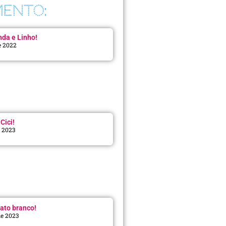
ENTO:
da e Linho!
e 2022
Cici!
e 2023
:
ato branco!
de 2023