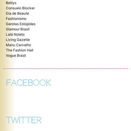
Bettys
Consuelo Blocker
Dia de Beaute
Fashionismo
Garotas Estúpidas
Glamour Brasil
Lalá Noleto
Living Gazette
Manu Carvalho
The Fashion Hall
Vogue Brasil
FACEBOOK
TWITTER