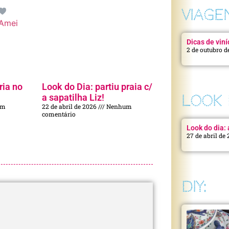
VIAGE
Amei
Dicas de viní
2 de outubro d
ria no
Look do Dia: partiu praia c/
a sapatilha Liz!
LOOK 
um
22 de abril de 2026
Nenhum
comentário
Look do dia: a
27 de abril de
DIY: