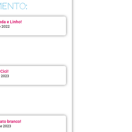
ENTO:
da e Linho!
e 2022
Cici!
e 2023
:
ato branco!
de 2023