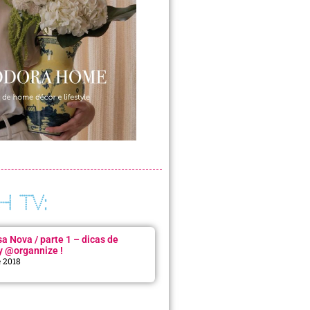
H TV:
 Nova / parte 1 – dicas de
y @organnize !
e 2018