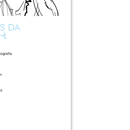
S DA
H:
tografia
r
as
l