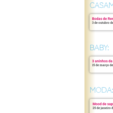
CASAM
Bodas de Ren
3 de outubro d
BABY:
3 aninhos da 
15 de março d
MODA
Mood de sap
25 de janeiro 