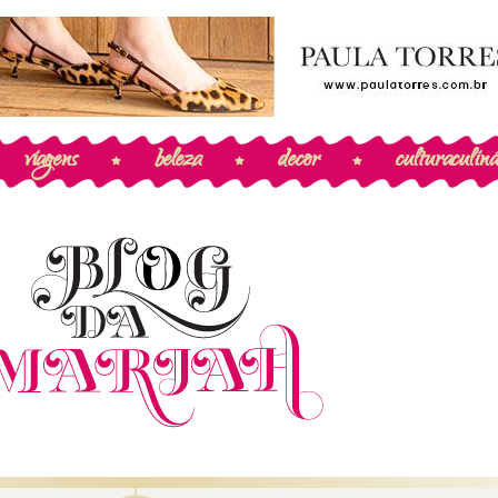
viagens
beleza
decor
cultura
culiná