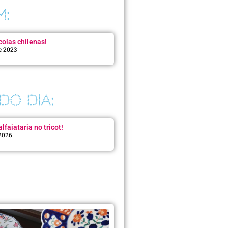
M:
colas chilenas!
e 2023
DO DIA:
lfaiataria no tricot!
 2026