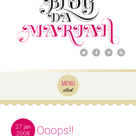
27 jan
Ooops!!
2008