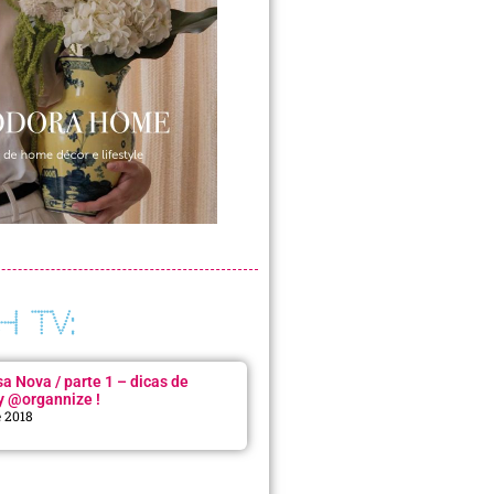
H TV:
 Nova / parte 1 – dicas de
y @organnize !
e 2018