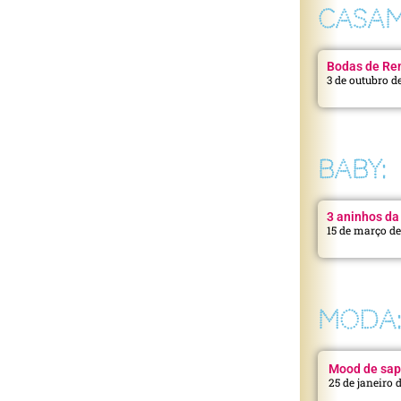
CASAM
Bodas de Ren
3 de outubro d
BABY:
3 aninhos da 
15 de março d
MODA
Mood de sap
25 de janeiro 