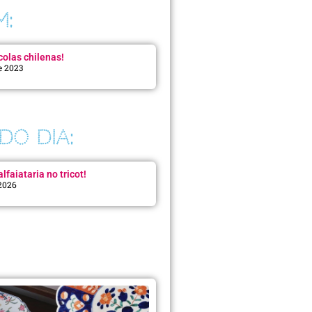
M:
colas chilenas!
e 2023
DO DIA:
lfaiataria no tricot!
 2026