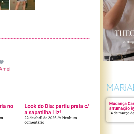
Amei
MARIA
Mudança Casa
ria no
Look do Dia: partiu praia c/
arrumação b
a sapatilha Liz!
14 de março d
um
22 de abril de 2026
Nenhum
comentário