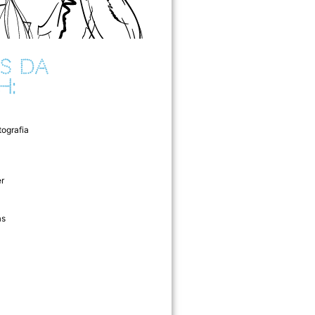
S DA
H:
tografia
r
as
l