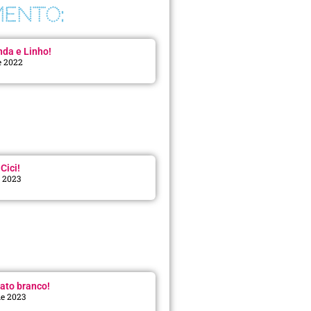
ENTO:
da e Linho!
e 2022
Cici!
e 2023
:
ato branco!
de 2023