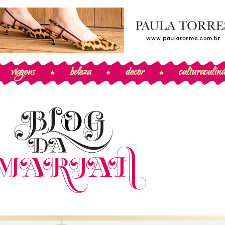
viagens
beleza
decor
cultura
culiná