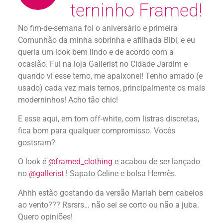
terninho Framed!
No fim-de-semana foi o aniversário e primeira
Comunhão da minha sobrinha e afilhada Bibi, e eu
queria um look bem lindo e de acordo com a
ocasião. Fui na loja Gallerist no Cidade Jardim e
quando vi esse terno, me apaixonei! Tenho amado (e
usado) cada vez mais ternos, principalmente os mais
moderninhos! Acho tão chic!
E esse aqui, em tom off-white, com listras discretas,
fica bom para qualquer compromisso. Vocês
gostsram?
O look é
@framed_clothing
e acabou de ser lançado
no
@gallerist
! Sapato Celine e bolsa Hermès.
Ahhh estão gostando da versão Mariah bem cabelos
ao vento??? Rsrsrs… não sei se corto ou não a juba.
Quero opiniões!