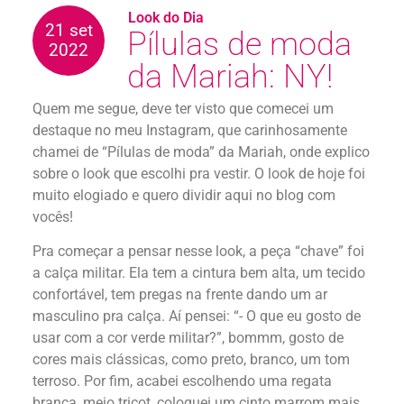
Look do Dia
21 set
Pílulas de moda
2022
da Mariah: NY!
Quem me segue, deve ter visto que comecei um
destaque no meu Instagram, que carinhosamente
chamei de “Pílulas de moda” da Mariah, onde explico
sobre o look que escolhi pra vestir. O look de hoje foi
muito elogiado e quero dividir aqui no blog com
vocês!
Pra começar a pensar nesse look, a peça “chave” foi
a calça militar. Ela tem a cintura bem alta, um tecido
confortável, tem pregas na frente dando um ar
masculino pra calça. Aí pensei: “- O que eu gosto de
usar com a cor verde militar?”, bommm, gosto de
cores mais clássicas, como preto, branco, um tom
terroso. Por fim, acabei escolhendo uma regata
branca, meio tricot, coloquei um cinto marrom mais