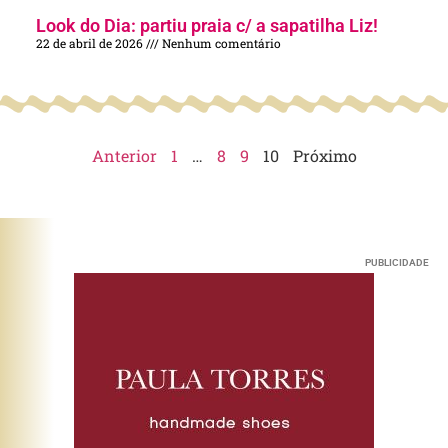
Look do Dia: partiu praia c/ a sapatilha Liz!
22 de abril de 2026
Nenhum comentário
Anterior
1
…
8
9
10
Próximo
PUBLICIDADE