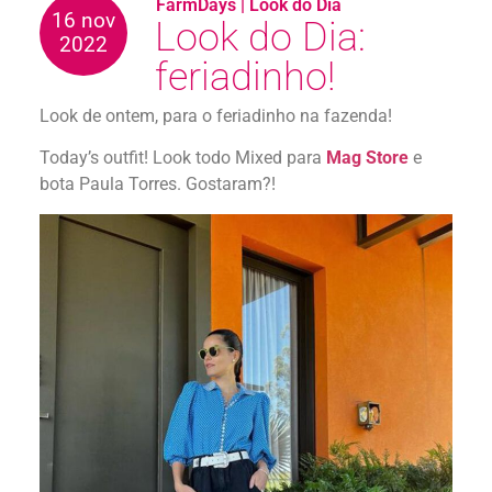
FarmDays
|
Look do Dia
16 nov
Look do Dia:
2022
feriadinho!
Look de ontem, para o feriadinho na fazenda!
Today’s outfit! Look todo Mixed para
Mag Store
e
bota Paula Torres. Gostaram?!