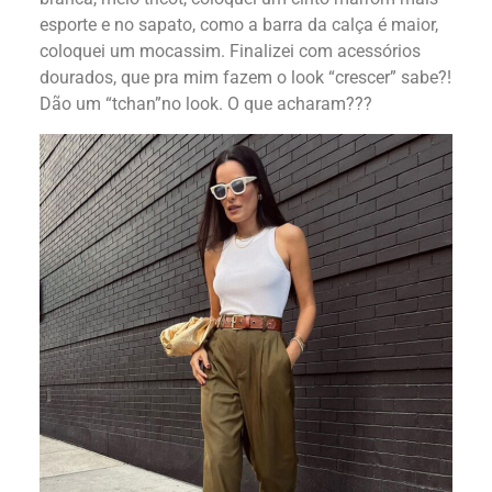
esporte e no sapato, como a barra da calça é maior,
coloquei um mocassim. Finalizei com acessórios
dourados, que pra mim fazem o look “crescer” sabe?!
Dão um “tchan”no look. O que acharam???