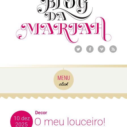
Decor
10 dez
O meu louceiro!
2025