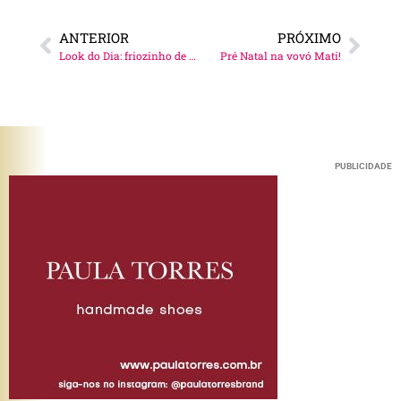
ANTERIOR
PRÓXIMO
Look do Dia: friozinho de SP!
Pré Natal na vovó Mati!
PUBLICIDADE