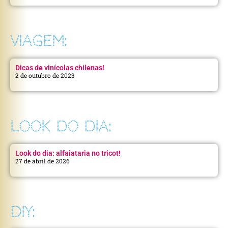
VIAGEM:
Dicas de vinícolas chilenas!
2 de outubro de 2023
LOOK DO DIA:
Look do dia: alfaiataria no tricot!
27 de abril de 2026
DIY: