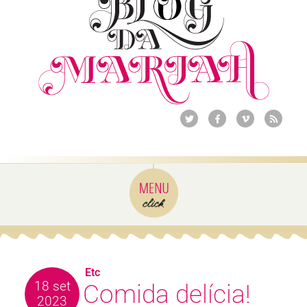
Etc
18 set
Comida delícia!
2023