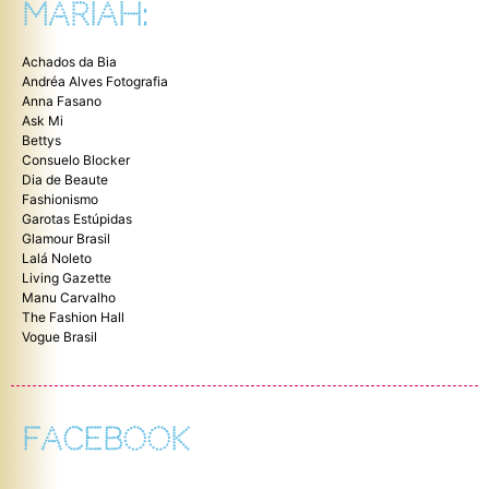
MARIAH:
Achados da Bia
Andréa Alves Fotografia
Anna Fasano
Ask Mi
Bettys
Consuelo Blocker
Dia de Beaute
Fashionismo
Garotas Estúpidas
Glamour Brasil
Lalá Noleto
Living Gazette
Manu Carvalho
The Fashion Hall
Vogue Brasil
FACEBOOK