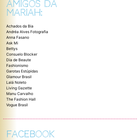
AMIGOS DA
MARIAH:
Achados da Bia
Andréa Alves Fotografia
Anna Fasano
Ask Mi
Bettys
Consuelo Blocker
Dia de Beaute
Fashionismo
Garotas Estúpidas
Glamour Brasil
Lalá Noleto
Living Gazette
Manu Carvalho
The Fashion Hall
Vogue Brasil
FACEBOOK