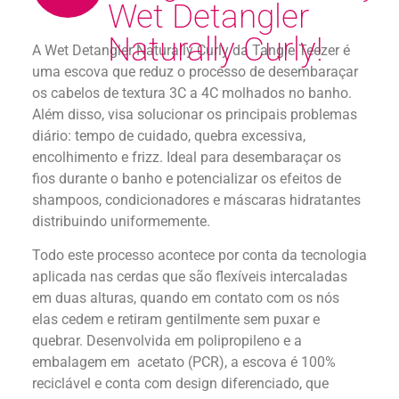
Wet Detangler
Naturally Curly!
A Wet Detangler Naturally Curly da Tangle Teezer é
uma escova que reduz o processo de desembaraçar
os cabelos de textura 3C a 4C molhados no banho.
Além disso, visa solucionar os principais problemas
diário: tempo de cuidado, quebra excessiva,
encolhimento e frizz. Ideal para desembaraçar os
fios durante o banho e potencializar os efeitos de
shampoos, condicionadores e máscaras hidratantes
distribuindo uniformemente.
Todo este processo acontece por conta da tecnologia
aplicada nas cerdas que são flexíveis intercaladas
em duas alturas, quando em contato com os nós
elas cedem e retiram gentilmente sem puxar e
quebrar. Desenvolvida em polipropileno e a
embalagem em acetato (PCR), a escova é 100%
reciclável e conta com design diferenciado, que