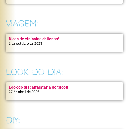
VIAGEM:
Dicas de vinícolas chilenas!
2 de outubro de 2023
LOOK DO DIA:
Look do dia: alfaiataria no tricot!
27 de abril de 2026
DIY: