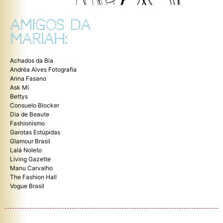
AMIGOS DA
MARIAH:
Achados da Bia
Andréa Alves Fotografia
Anna Fasano
Ask Mi
Bettys
Consuelo Blocker
Dia de Beaute
Fashionismo
Garotas Estúpidas
Glamour Brasil
Lalá Noleto
Living Gazette
Manu Carvalho
The Fashion Hall
Vogue Brasil