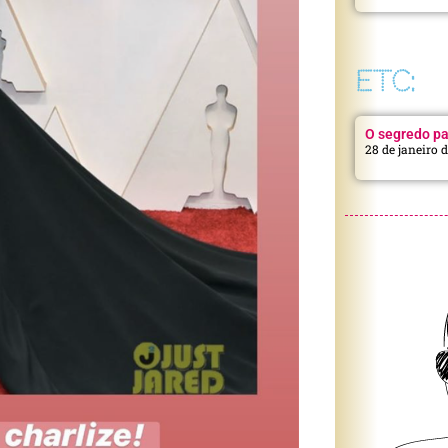
ETC:
O segredo pa
28 de janeiro 