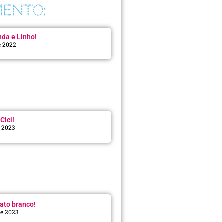
ENTO:
da e Linho!
e 2022
Cici!
e 2023
:
ato branco!
de 2023