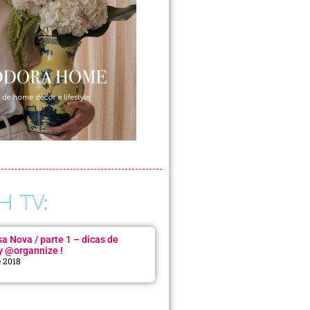
H TV:
 Nova / parte 1 – dicas de
y @organnize !
e 2018