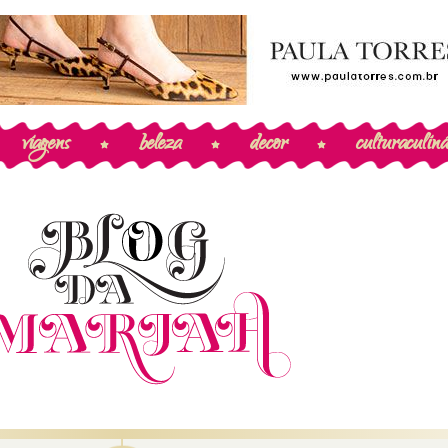
viagens
beleza
decor
cultura
culiná