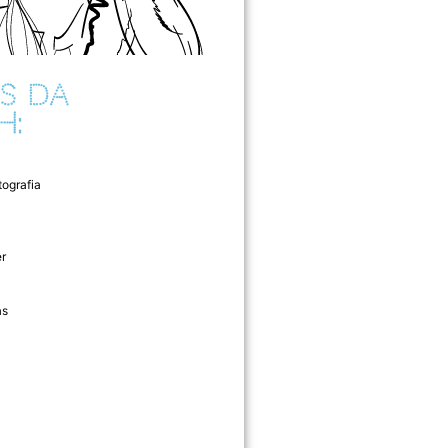
S DA
H:
tografia
r
as
l