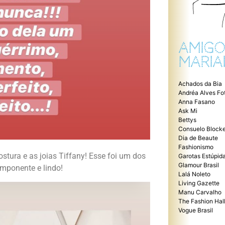
AMIGO
MARIA
Achados da Bia
Andréa Alves Fo
Anna Fasano
Ask Mi
Bettys
Consuelo Blocke
Dia de Beaute
Fashionismo
ostura e as joias Tiffany! Esse foi um dos
Garotas Estúpid
Glamour Brasil
imponente e lindo!
Lalá Noleto
Living Gazette
Manu Carvalho
The Fashion Hal
Vogue Brasil