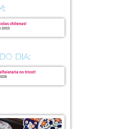
M:
colas chilenas!
e 2023
DO DIA:
lfaiataria no tricot!
 2026