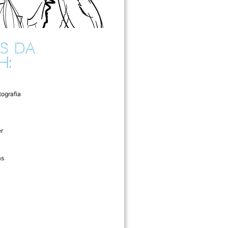
S DA
H:
tografia
r
as
l