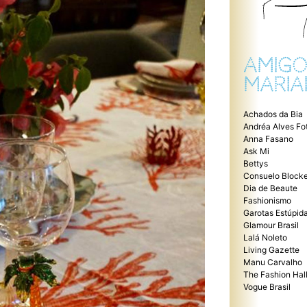
AMIGO
MARIA
Achados da Bia
Andréa Alves Fo
Anna Fasano
Ask Mi
Bettys
Consuelo Blocke
Dia de Beaute
Fashionismo
Garotas Estúpid
Glamour Brasil
Lalá Noleto
Living Gazette
Manu Carvalho
The Fashion Hal
Vogue Brasil