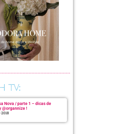
H TV:
 Nova / parte 1 – dicas de
y @organnize !
e 2018