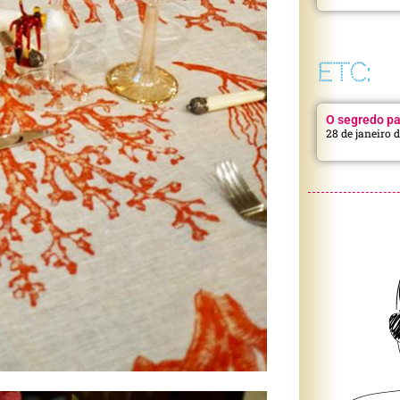
ETC:
O segredo pa
28 de janeiro 