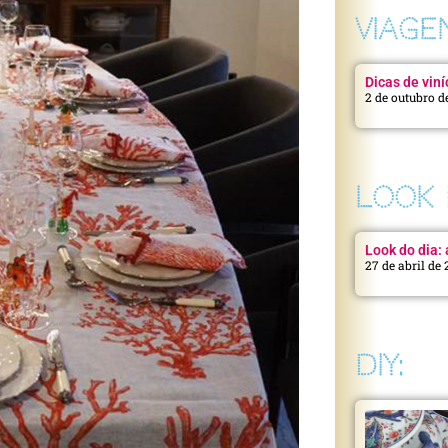
VIAGE
Dicas de viní
2 de outubro d
LOOK 
Look do dia: a
27 de abril de
DIY: