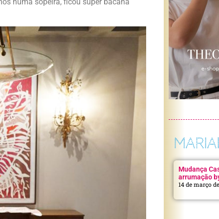
mos numa sopeira, ficou super bacana
MARIA
Mudança Casa
arrumação b
14 de março d