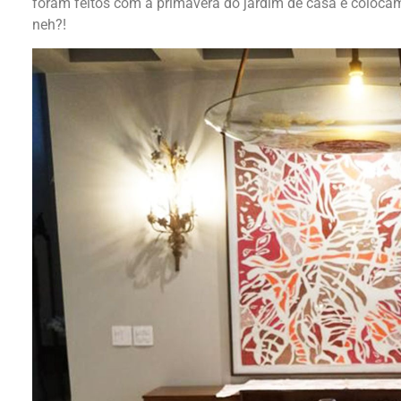
foram feitos com a primavera do jardim de casa e coloca
neh?!