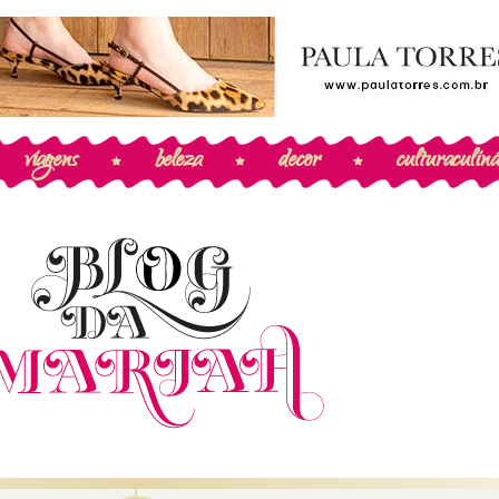
viagens
beleza
decor
cultura
culiná