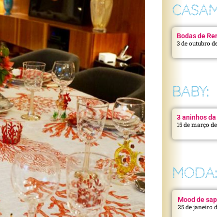
CASAM
Bodas de Ren
3 de outubro d
BABY:
3 aninhos da 
15 de março d
MODA
Mood de sap
25 de janeiro 