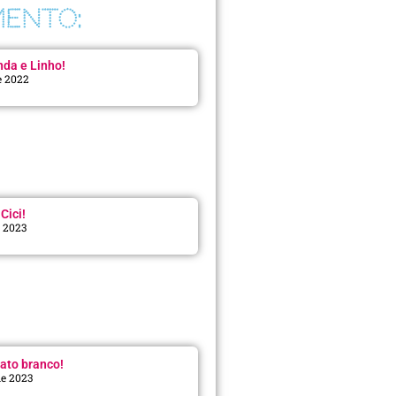
ENTO:
da e Linho!
e 2022
Cici!
e 2023
:
ato branco!
de 2023