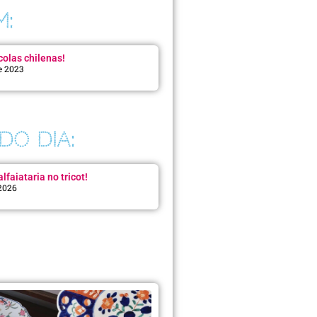
M:
colas chilenas!
e 2023
DO DIA:
lfaiataria no tricot!
 2026