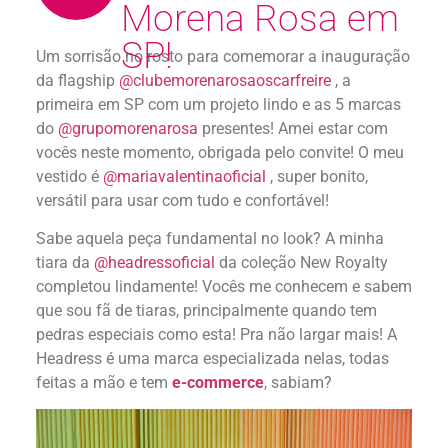
Morena Rosa em
SP!
Um sorrisão no rosto para comemorar a inauguração
da flagship
@clubemorenarosaoscarfreire
, a
primeira em SP com um projeto lindo e as 5 marcas
do
@grupomorenarosa
presentes! Amei estar com
vocês neste momento, obrigada pelo convite! O meu
vestido é
@mariavalentinaoficial
, super bonito,
versátil para usar com tudo e confortável!
Sabe aquela peça fundamental no look? A minha
tiara da
@headressoficial
da coleção New Royalty
completou lindamente! Vocês me conhecem e sabem
que sou fã de tiaras, principalmente quando tem
pedras especiais como esta! Pra não largar mais! A
Headress é uma marca especializada nelas, todas
feitas a mão e tem
e-commerce
, sabiam?