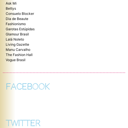
Ask Mi
Bettys
Consuelo Blocker
Dia de Beaute
Fashionismo
Garotas Estúpidas
Glamour Brasil
Lalá Noleto
Living Gazette
Manu Carvalho
The Fashion Hall
Vogue Brasil
FACEBOOK
TWITTER