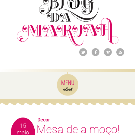
Decor
15
Mesa de almoço!
maio