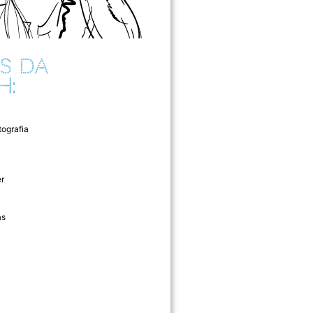
S DA
H:
tografia
r
as
l