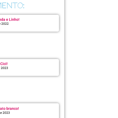
ENTO:
da e Linho!
e 2022
Cici!
e 2023
:
ato branco!
de 2023