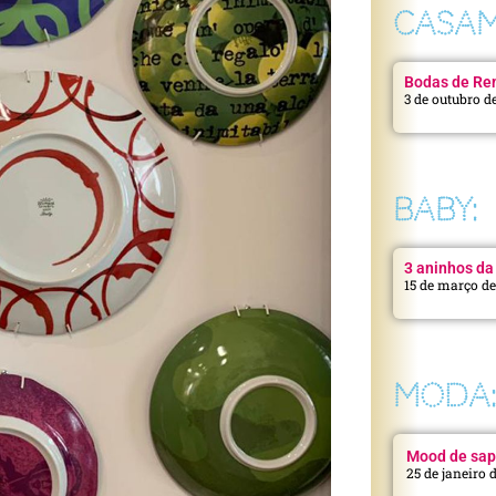
CASAM
Bodas de Ren
3 de outubro d
BABY:
3 aninhos da 
15 de março d
MODA
Mood de sap
25 de janeiro 