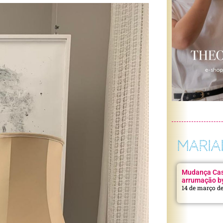
MARIA
Mudança Casa
arrumação b
14 de março d