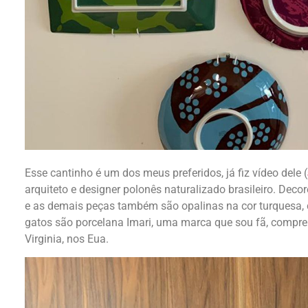
Esse cantinho é um dos meus preferidos, já fiz vídeo dele (
arquiteto e designer polonês naturalizado brasileiro. Deco
e as demais peças também são opalinas na cor turquesa, 
gatos são porcelana Imari, uma marca que sou fã, compre
Virginia, nos Eua.