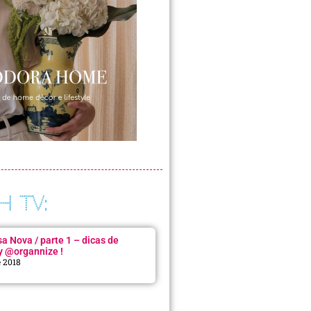
H TV:
 Nova / parte 1 – dicas de
y @organnize !
e 2018