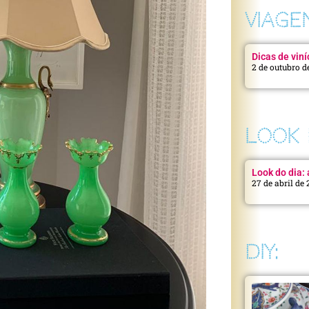
VIAGE
Dicas de viní
2 de outubro d
LOOK 
Look do dia: a
27 de abril de
DIY: