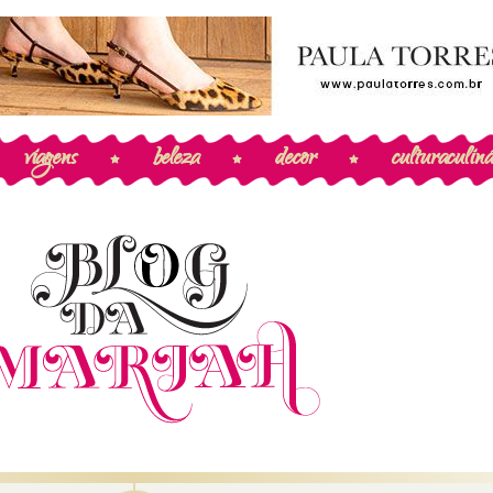
viagens
beleza
decor
cultura
culiná