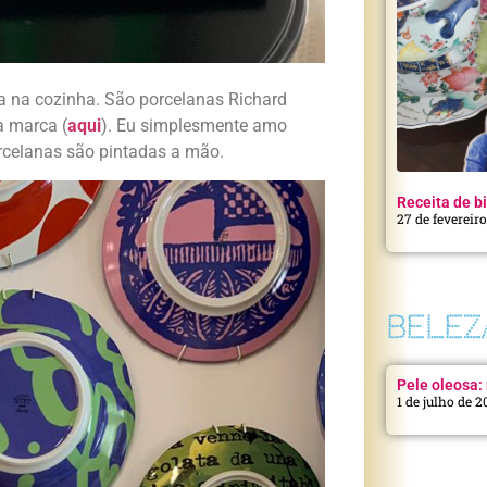
ica na cozinha. São porcelanas Richard
a marca (
aqui
). Eu simplesmente amo
rcelanas são pintadas a mão.
Receita de bi
27 de fevereir
BELEZ
Pele oleosa: 
1 de julho de 