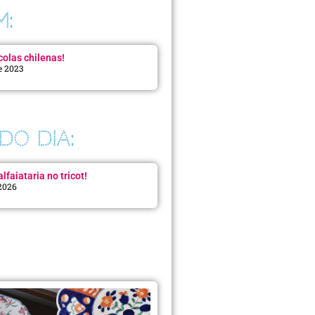
M:
colas chilenas!
e 2023
DO DIA:
lfaiataria no tricot!
 2026