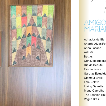
AMIGO
MARIA
Achados da Bia
Andréa Alves Fo
Anna Fasano
Ask Mi
Bettys
Consuelo Blocke
Dia de Beaute
Fashionismo
Garotas Estúpid
Glamour Brasil
Lalá Noleto
Living Gazette
Manu Carvalho
The Fashion Hal
Vogue Brasil