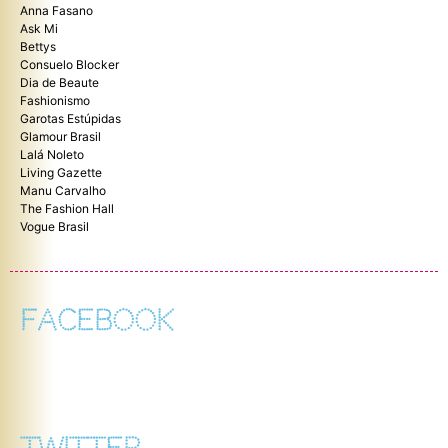
Anna Fasano
Ask Mi
Bettys
Consuelo Blocker
Dia de Beaute
Fashionismo
Garotas Estúpidas
Glamour Brasil
Lalá Noleto
Living Gazette
Manu Carvalho
The Fashion Hall
Vogue Brasil
FACEBOOK