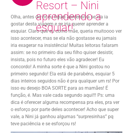
Resort – Nini
aprendendo a
Olha, antes de vir eu fiquei apreensiva se ela ia
gostar desta viagem e se iria querer aprender a
esquiar!
esquiar. Claro que eu como mãe, queria muitoooo ver
isso acontecer, mas se ela não gostasse eu jamais
iria exagerar na insistência! Muitas leitoras falaram
assim: se no primeiro dia seu filho quiser desistir,
insista, pois no futuro eles vão agradecer! Eu
concordo! A minha sorte é que a Nini gostou no
primeiro segundo! Ela está de parabéns, esquiar 5
dias inteiros seguidos não é pra qualquer um rs! Por
isso eu desejo BOA SORTE para as mamães! É
função, é. Mas vale cada segundo aqui!!! Ps: uma
dica é oferecer alguma recompensa pra eles, pra ver
o esforço por parte deles acontecer! Acho que super
vale, a Nini já ganhou algumas “surpresinhas” pq
teve paciência e se esforçou rs!