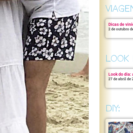
VIAGE
Dicas de viní
2 de outubro d
LOOK 
Look do dia: a
27 de abril de
DIY: