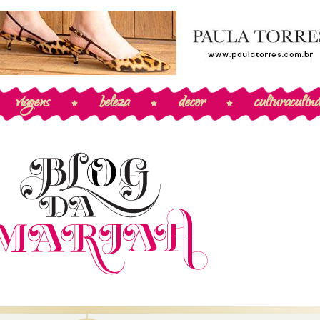
viagens
beleza
decor
cultura
culiná