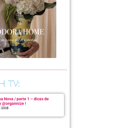
H TV:
 Nova / parte 1 – dicas de
y @organnize !
e 2018