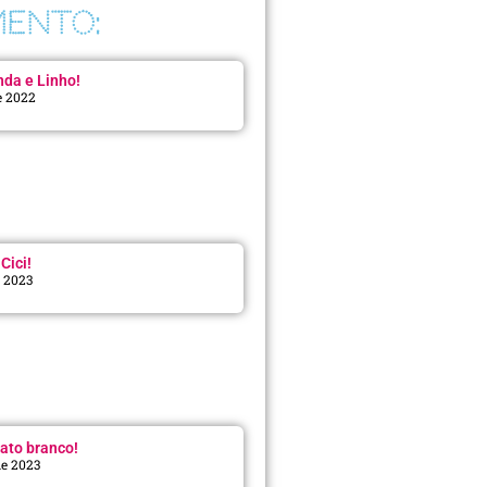
ENTO:
da e Linho!
e 2022
Cici!
e 2023
:
ato branco!
de 2023