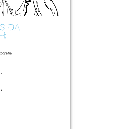
S DA
H:
tografia
r
as
l