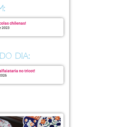
M:
colas chilenas!
e 2023
DO DIA:
lfaiataria no tricot!
 2026