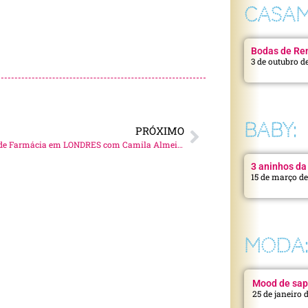
CASAM
Bodas de Ren
3 de outubro d
BABY:
PRÓXIMO
Produtos de Farmácia em LONDRES com Camila Almeida!
3 aninhos da 
15 de março d
MODA
Mood de sap
25 de janeiro 