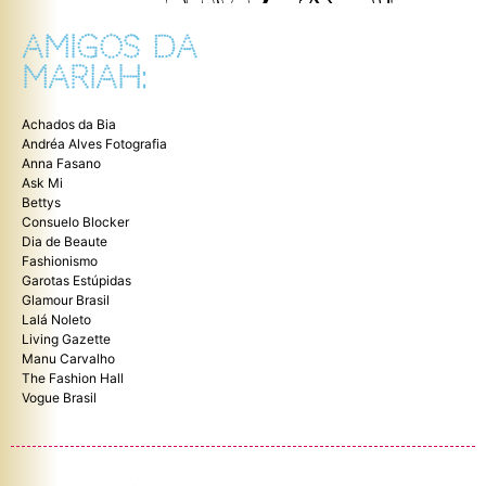
AMIGOS DA
MARIAH:
Achados da Bia
Andréa Alves Fotografia
Anna Fasano
Ask Mi
Bettys
Consuelo Blocker
Dia de Beaute
Fashionismo
Garotas Estúpidas
Glamour Brasil
Lalá Noleto
Living Gazette
Manu Carvalho
The Fashion Hall
Vogue Brasil