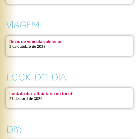
VIAGEM:
Dicas de vinícolas chilenas!
2 de outubro de 2023
LOOK DO DIA:
Look do dia: alfaiataria no tricot!
27 de abril de 2026
DIY: