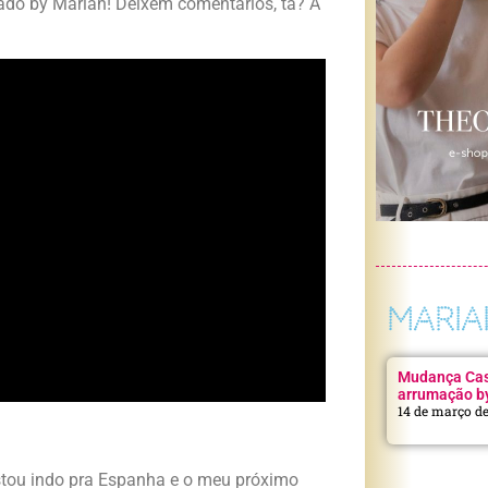
ado by Mariah! Deixem comentários, tá? A
MARIA
Mudança Casa
arrumação b
14 de março d
stou indo pra Espanha e o meu próximo