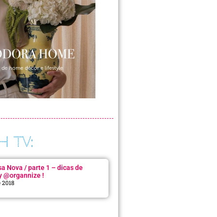
H TV:
 Nova / parte 1 – dicas de
y @organnize !
e 2018