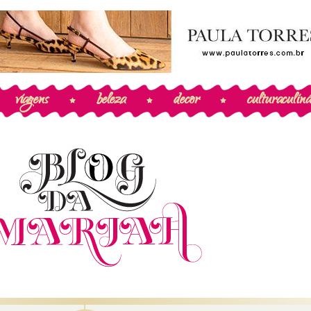
viagens
beleza
decor
cultura
culiná