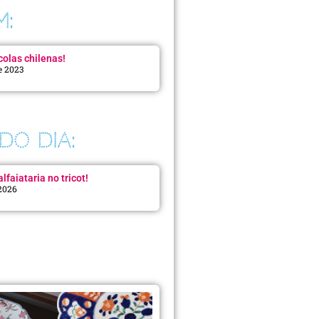
M:
colas chilenas!
e 2023
DO DIA:
lfaiataria no tricot!
 2026