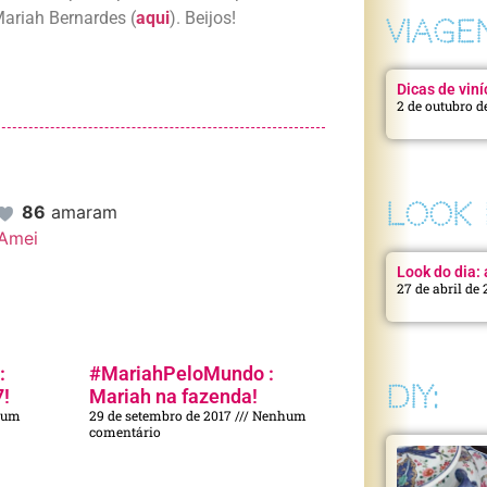
Mariah Bernardes (
aqui
). Beijos!
VIAGE
Dicas de viní
2 de outubro d
LOOK 
86
amaram
Amei
Look do dia: a
27 de abril de
:
#MariahPeloMundo :
DIY:
7!
Mariah na fazenda!
hum
29 de setembro de 2017
Nenhum
comentário