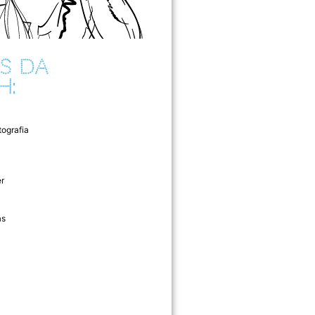
S DA
H:
tografia
r
as
l