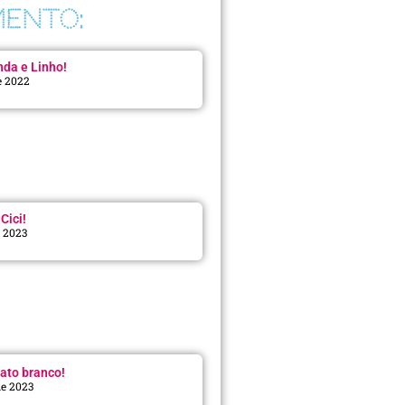
ENTO:
da e Linho!
e 2022
Cici!
e 2023
:
ato branco!
de 2023