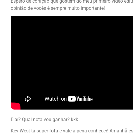
Espero de coração que gostem do meu primeiro vídeo edit
opinião de vocês é sempre muito importante!
E aí? Qual nota vou ganhar? kkk
Key West tá super fofa e vale a pena conhecer! Amanhã e