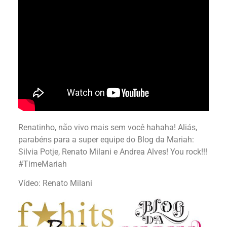
Renatinho, não vivo mais sem você hahaha! Aliás,
parabéns para a super equipe do Blog da Mariah:
Silvia Potje, Renato Milani e Andrea Alves! You rock!!!
#TimeMariah
Vídeo: Renato Milani