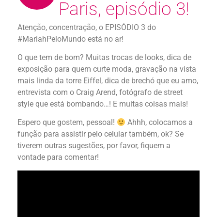
Paris, episódio 3!
Atenção, concentração, o EPISÓDIO 3 do
#MariahPeloMundo está no ar!
O que tem de bom? Muitas trocas de looks, dica de
exposição para quem curte moda, gravação na vista
mais linda da torre Eiffel, dica de brechó que eu amo,
entrevista com o Craig Arend, fotógrafo de street
style que está bombando…! E muitas coisas mais!
Espero que gostem, pessoal!
Ahhh, colocamos a
função para assistir pelo celular também, ok? Se
tiverem outras sugestões, por favor, fiquem a
vontade para comentar!