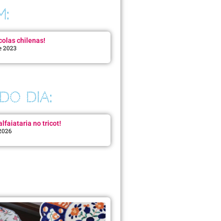
M:
colas chilenas!
e 2023
DO DIA:
lfaiataria no tricot!
 2026