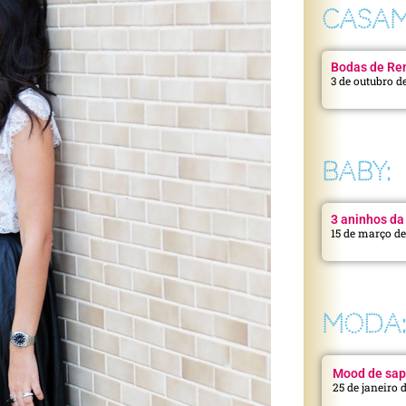
CASAM
Bodas de Ren
3 de outubro d
BABY:
3 aninhos da 
15 de março d
MODA
Mood de sap
25 de janeiro 