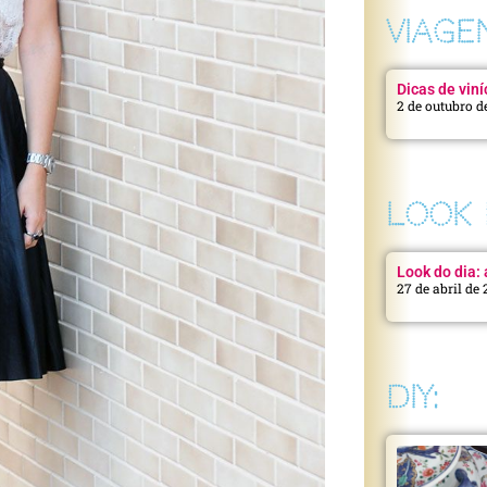
VIAGE
Dicas de viní
2 de outubro d
LOOK 
Look do dia: a
27 de abril de
DIY: