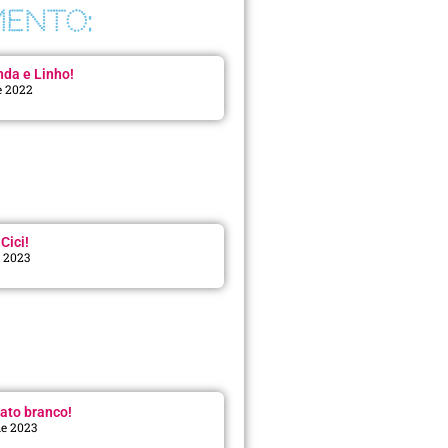
ENTO:
da e Linho!
e 2022
Cici!
e 2023
:
ato branco!
de 2023