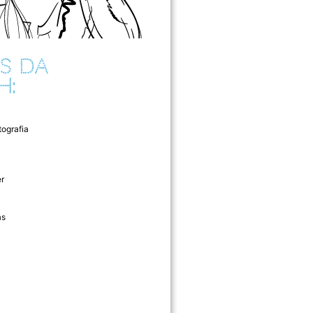
S DA
H:
tografia
r
as
l