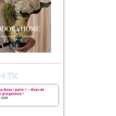
H TV:
 Nova / parte 1 – dicas de
y @organnize !
e 2018