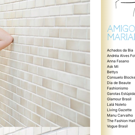
AMIGO
MARIA
Achados da Bia
Andréa Alves Fo
Anna Fasano
Ask Mi
Bettys
Consuelo Blocke
Dia de Beaute
Fashionismo
Garotas Estúpid
Glamour Brasil
Lalá Noleto
Living Gazette
Manu Carvalho
The Fashion Hal
Vogue Brasil