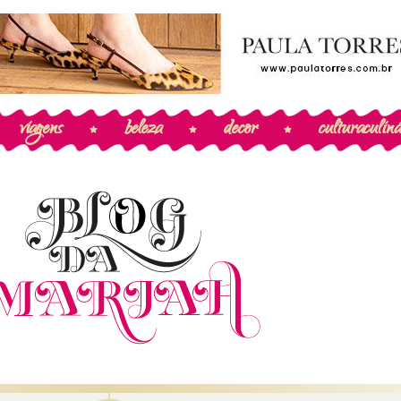
viagens
beleza
decor
cultura
culiná