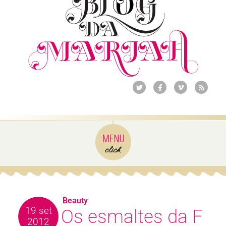
Beauty
19 set
Os esmaltes da F
2012