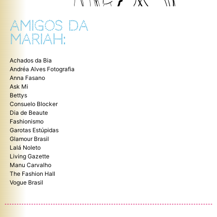
AMIGOS DA
MARIAH:
Achados da Bia
Andréa Alves Fotografia
Anna Fasano
Ask Mi
Bettys
Consuelo Blocker
Dia de Beaute
Fashionismo
Garotas Estúpidas
Glamour Brasil
Lalá Noleto
Living Gazette
Manu Carvalho
The Fashion Hall
Vogue Brasil