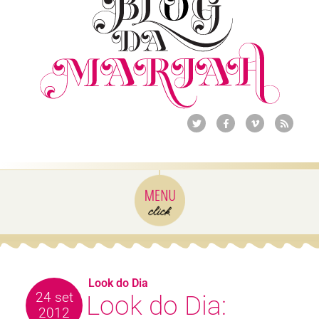
Look do Dia
24 set
Look do Dia:
2012