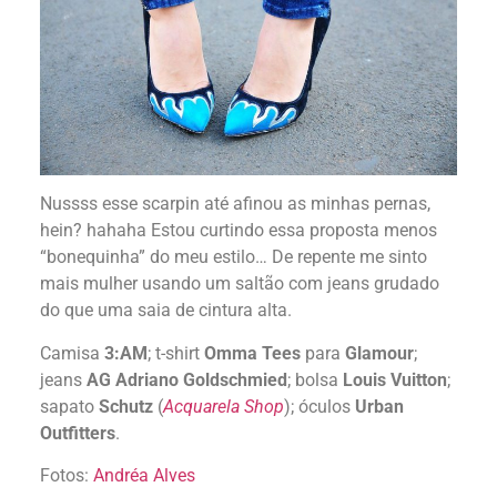
Nussss esse scarpin até afinou as minhas pernas,
hein? hahaha Estou curtindo essa proposta menos
“bonequinha” do meu estilo… De repente me sinto
mais mulher usando um saltão com jeans grudado
do que uma saia de cintura alta.
Camisa
3:AM
; t-shirt
Omma Tees
para
Glamour
;
jeans
AG Adriano Goldschmied
; bolsa
Louis Vuitton
;
sapato
Schutz
(
Acquarela Shop
); óculos
Urban
Outfitters
.
Fotos:
Andréa Alves