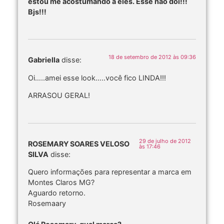
estou me acostumando a eles. Esse não dói!!!
Bjs!!!
18 de setembro de 2012 às 09:36
Gabriella
disse:
Oi…..amei esse look…..você fico LINDA!!!
ARRASOU GERAL!
29 de julho de 2012
ROSEMARY SOARES VELOSO
às 17:46
SILVA
disse:
Quero informações para representar a marca em
Montes Claros MG?
Aguardo retorno.
Rosemaary