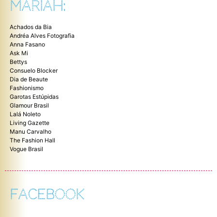
MARIAH:
Achados da Bia
Andréa Alves Fotografia
Anna Fasano
Ask Mi
Bettys
Consuelo Blocker
Dia de Beaute
Fashionismo
Garotas Estúpidas
Glamour Brasil
Lalá Noleto
Living Gazette
Manu Carvalho
The Fashion Hall
Vogue Brasil
FACEBOOK