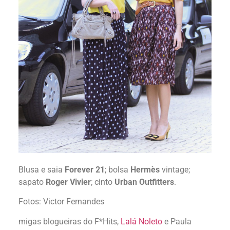
Blusa e saia
Forever 21
; bolsa
Hermès
vintage;
sapato
Roger Vivier
; cinto
Urban Outfitters
.
Fotos: Victor Fernandes
migas blogueiras do F*Hits,
Lalá Noleto
e Paula