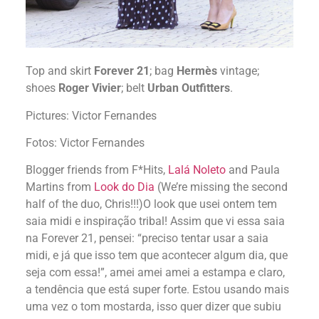
Top and skirt
Forever 21
; bag
Hermès
vintage;
shoes
Roger Vivier
; belt
Urban Outfitters
.
Pictures: Victor Fernandes
Fotos: Victor Fernandes
Blogger friends from F*Hits,
Lalá Noleto
and Paula
Martins from
Look do Dia
(We’re missing the second
half of the duo, Chris!!!)
O look que usei ontem tem
saia midi e inspiração tribal! Assim que vi essa saia
na Forever 21, pensei: “preciso tentar usar a saia
midi, e já que isso tem que acontecer algum dia, que
seja com essa!”, amei amei amei a estampa e claro,
a tendência que está super forte. Estou usando mais
uma vez o tom mostarda, isso quer dizer que subiu