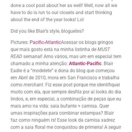
done a cool post about her as well! Well, now all we
have to do is run to our closets and start thinking
about the end of the year looks! Lol
Did you like Blair’s style, bloguetes?
Pictures:
Pacific-Atlantic
Acessar os blogs gringos
que mais gosto está na minha listinha de
MUST
READ
semanal! Amo vários, mas um em especial tem
chamado a minha atenção:
Atlantic-Pacific
. Blair
Eadie é a “modelete” e dona do blog que começou
em Abril de 2010, mora em San Francisco e trabalha
como
merchant.
Fiz esse post porque me identifiquei
muito com ela, que sempre desfila por aí looks do dia
lindos, e, em especial, a combinação de peças que eu
mais amo na vida: saia bufante + camisa. Quer
umas inspirações para combinar estampas? Blair
faz como ninguém rs! Esse look da camisa xadrez
com a saia floral me conquistou de primeira! A seguir