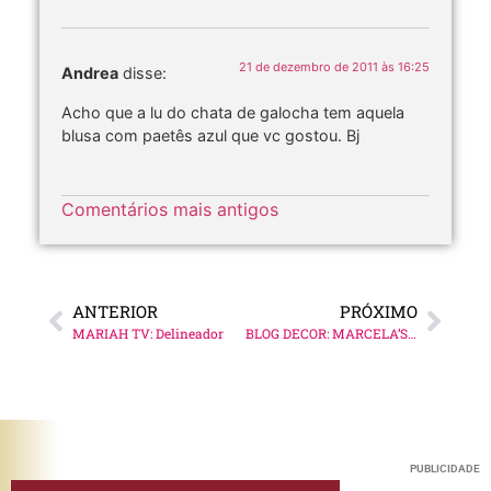
21 de dezembro de 2011 às 16:25
Andrea
disse:
Acho que a lu do chata de galocha tem aquela
blusa com paetês azul que vc gostou. Bj
Comentários mais antigos
ANTERIOR
PRÓXIMO
MARIAH TV: Delineador
BLOG DECOR: MARCELA’S TABLE!
Blog 
PUBLICIDADE