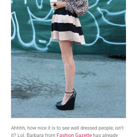
Ahhhh, how nice it is to see well dressed people, isn’t
it? Lol. Barbara from
Fashion Gazette
has already