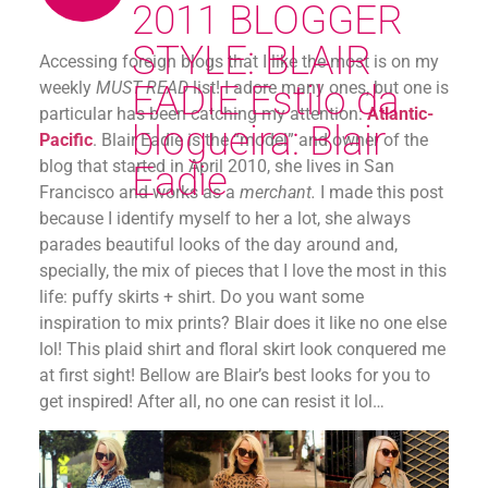
2011 BLOGGER
STYLE: BLAIR
Accessing foreign blogs that I like the most is on my
weekly
MUST READ
EADIE
list! I adore many ones, but one is
Estilo da
particular has been catching my attention:
Atlantic-
blogueira: Blair
Pacific
. Blair Eadie is the “model” and owner of the
blog that started in April 2010, she lives in San
Eadie
Francisco and works as a
merchant.
I made this post
because I identify myself to her a lot, she always
parades beautiful looks of the day around and,
specially, the mix of pieces that I love the most in this
life: puffy skirts + shirt. Do you want some
inspiration to mix prints? Blair does it like no one else
lol! This plaid shirt and floral skirt look conquered me
at first sight! Bellow are Blair’s best looks for you to
get inspired! After all, no one can resist it lol…