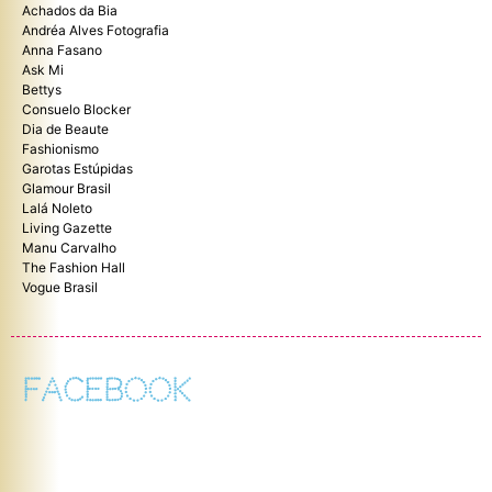
Achados da Bia
Andréa Alves Fotografia
Anna Fasano
Ask Mi
Bettys
Consuelo Blocker
Dia de Beaute
Fashionismo
Garotas Estúpidas
Glamour Brasil
Lalá Noleto
Living Gazette
Manu Carvalho
The Fashion Hall
Vogue Brasil
FACEBOOK