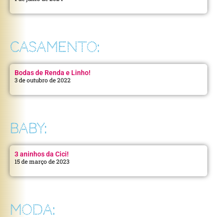
CASAMENTO:
Bodas de Renda e Linho!
3 de outubro de 2022
BABY:
3 aninhos da Cici!
15 de março de 2023
MODA: