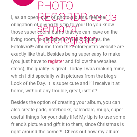
PHOTO
RECORD
Dica da
I, as an open lover of photo albums, feel the
obligation of giving this tip to you! Do you know
semana:
those super cool albums that we can leave on the
Fotoregistro
living room, to decorate it? Well bloguetes, the
Fotolivro® albums from the Fotoregistro website are
exactly like that. Besides being super easy to make
(you just have to
register
and follow the website’s
steps), the quality is great. Today I was making mine,
which I did specially with pictures from the blog’s
Look of the Day. It is super cute and I’ll receive it at
home, without any trouble, great, isn’t it?
Besides the option of creating your album, you can
also create pads, notebooks, calendars, mugs, super
useful things for your daily life! My tip is to use some
friend’s picture and gift it to them, since Christmas is
right around the corner!!! Check out how my album