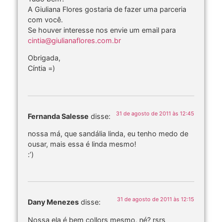
A Giuliana Flores gostaria de fazer uma parceria
com você.
Se houver interesse nos envie um email para
cintia@giulianaflores.com.br
Obrigada,
Cíntia =)
31 de agosto de 2011 às 12:45
Fernanda Salesse
disse:
nossa má, que sandália linda, eu tenho medo de
ousar, mais essa é linda mesmo!
:’)
31 de agosto de 2011 às 12:15
Dany Menezes
disse:
Nossa ela é bem collors mesmo, né? rsrs