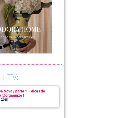
H TV:
 Nova / parte 1 – dicas de
y @organnize !
e 2018