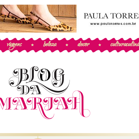
viagens
beleza
decor
cultura
culiná