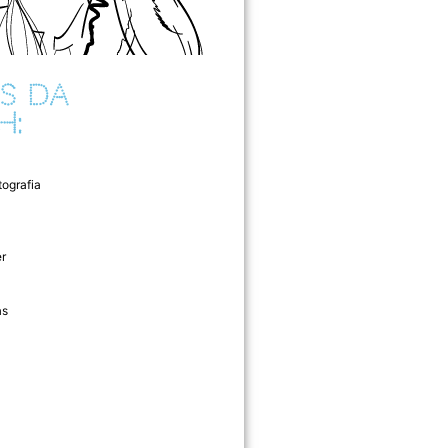
S DA
H:
tografia
r
as
l