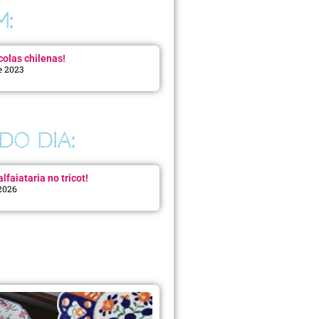
M:
colas chilenas!
e 2023
DO DIA:
lfaiataria no tricot!
 2026