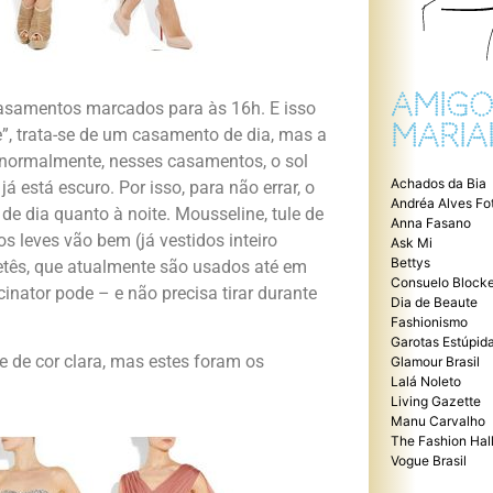
AMIGO
samentos marcados para às 16h. E isso
MARIA
”, trata-se de um casamento de dia, mas a
, normalmente, nesses casamentos, o sol
Achados da Bia
 está escuro. Por isso, para não errar, o
Andréa Alves Fo
 de dia quanto à noite. Mousseline, tule de
Anna Fasano
os leves vão bem (já vestidos inteiro
Ask Mi
Bettys
tês, que atualmente são usados até em
Consuelo Blocke
inator pode – e não precisa tirar durante
Dia de Beaute
Fashionismo
Garotas Estúpid
e de cor clara, mas estes foram os
Glamour Brasil
Lalá Noleto
Living Gazette
Manu Carvalho
The Fashion Hal
Vogue Brasil