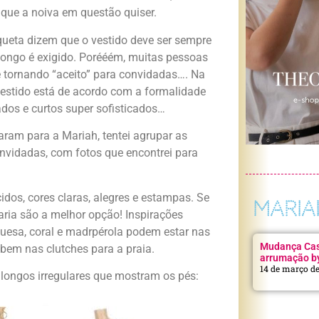
ue a noiva em questão quiser.
queta dizem que o vestido deve ser sempre
longo é exigido. Porééém, muitas pessoas
 tornando “aceito” para convidadas…. Na
vestido está de acordo com a formalidade
dos e curtos super sofisticados…
ram para a Mariah, tentei agrupar as
nvidadas, com fotos que encontrei para
dos, cores claras, alegres e estampas. Se
MARIA
aria são a melhor opção! Inspirações
quesa, coral e madrpérola podem estar nas
Mudança Casa
em nas clutches para a praia.
arrumação b
14 de março d
longos irregulares que mostram os pés: