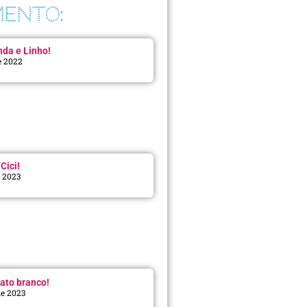
ENTO:
da e Linho!
e 2022
Cici!
e 2023
:
ato branco!
de 2023