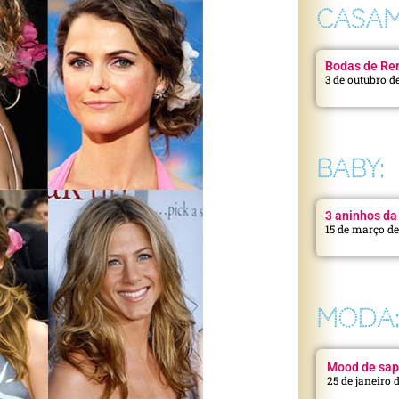
CASAM
Bodas de Ren
3 de outubro d
BABY:
3 aninhos da 
15 de março d
MODA
Mood de sap
25 de janeiro 