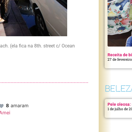
h. (ela fica na 8th. street c/ Ocean
Receita de bi
27 de fevereir
BELEZ
Pele oleosa: 
8
amaram
1 de julho de 
Amei