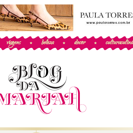
viagens
beleza
decor
cultura
culiná