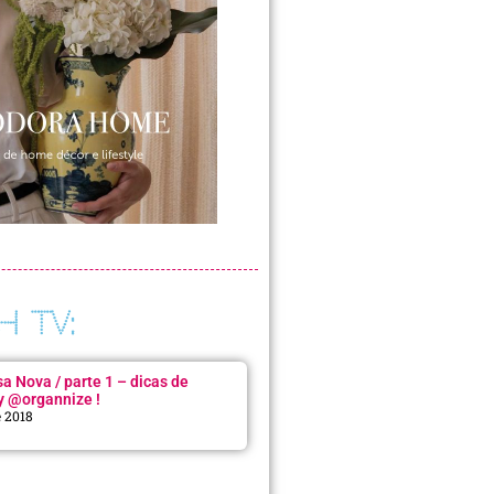
H TV:
 Nova / parte 1 – dicas de
y @organnize !
e 2018