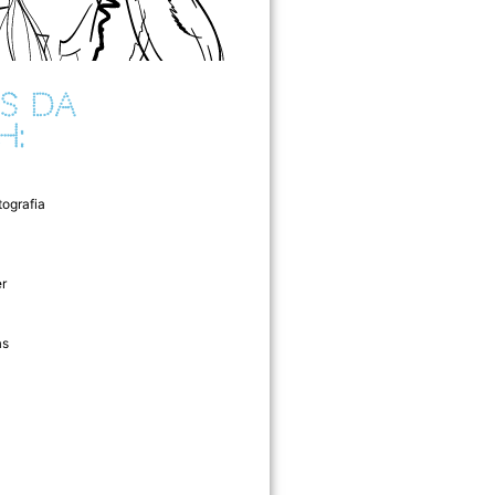
S DA
H:
tografia
r
as
l