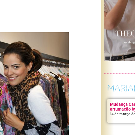
MARIA
Mudança Casa
arrumação b
14 de março d