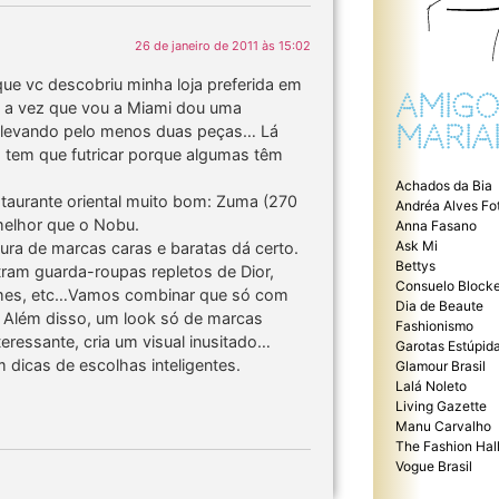
26 de janeiro de 2011 às 15:02
 que vc descobriu minha loja preferida em
AMIGO
a a vez que vou a Miami dou uma
MARIA
o levando pelo menos duas peças… Lá
 tem que futricar porque algumas têm
Achados da Bia
staurante oriental muito bom: Zuma (270
Andréa Alves Fo
melhor que o Nobu.
Anna Fasano
Ask Mi
ura de marcas caras e baratas dá certo.
Bettys
ram guarda-roupas repletos de Dior,
Consuelo Blocke
ermes, etc…Vamos combinar que só com
Dia de Beaute
?! Além disso, um look só de marcas
Fashionismo
ressante, cria um visual inusitado…
Garotas Estúpid
dicas de escolhas inteligentes.
Glamour Brasil
Lalá Noleto
Living Gazette
Manu Carvalho
The Fashion Hal
Vogue Brasil