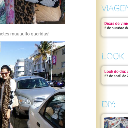
VIAGE
Dicas de viní
2 de outubro d
etes muuuuito queridas!
LOOK 
Look do dia: a
27 de abril de
DIY: