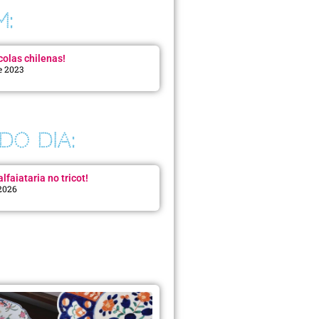
M:
colas chilenas!
e 2023
DO DIA:
lfaiataria no tricot!
 2026