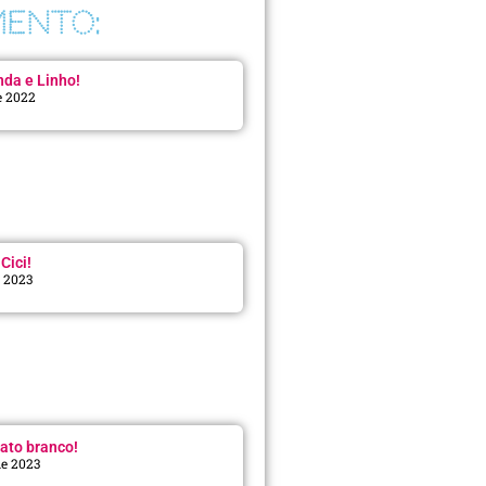
ENTO:
da e Linho!
e 2022
Cici!
e 2023
:
ato branco!
de 2023