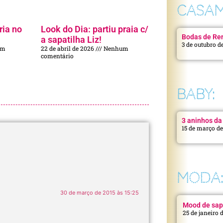
CASAM
ria no
Look do Dia: partiu praia c/
Bodas de Ren
a sapatilha Liz!
3 de outubro d
um
22 de abril de 2026
Nenhum
comentário
BABY:
3 aninhos da 
15 de março d
MODA
30 de março de 2015 às 15:25
Mood de sap
25 de janeiro 