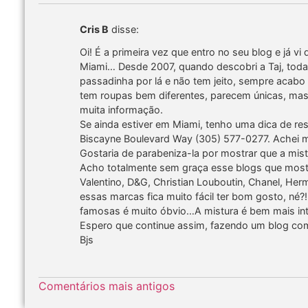
Cris B
disse:
Oi! É a primeira vez que entro no seu blog e já vi
Miami… Desde 2007, quando descobri a Taj, tod
passadinha por lá e não tem jeito, sempre acab
tem roupas bem diferentes, parecem únicas, mas
muita informação.
Se ainda estiver em Miami, tenho uma dica de re
Biscayne Boulevard Way (305) 577-0277. Achei 
Gostaria de parabeniza-la por mostrar que a mist
Acho totalmente sem graça esse blogs que most
Valentino, D&G, Christian Louboutin, Chanel, H
essas marcas fica muito fácil ter bom gosto, né
famosas é muito óbvio…A mistura é bem mais inte
Espero que continue assim, fazendo um blog com 
Bjs
Comentários mais antigos