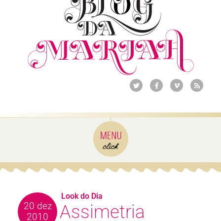
Look do Dia
20 dez
Assimetria
2010