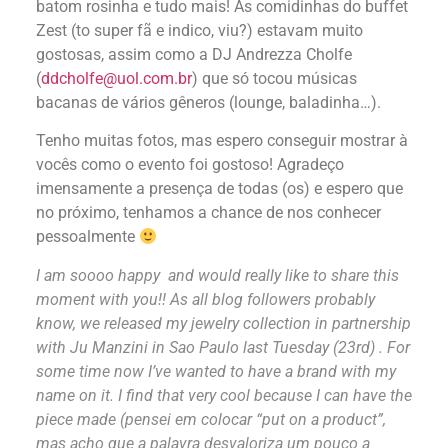
batom rosinha e tudo mais! As comidinhas do buffet
Zest (to super fã e indico, viu?) estavam muito
gostosas, assim como a DJ Andrezza Cholfe
(
ddcholfe@uol.com.br
) que só tocou músicas
bacanas de vários gêneros (lounge, baladinha…).
Tenho muitas fotos, mas espero conseguir mostrar à
vocês como o evento foi gostoso! Agradeço
imensamente a presença de todas (os) e espero que
no próximo, tenhamos a chance de nos conhecer
pessoalmente
I am soooo happy and would really like to share this
moment with you!! As all blog followers probably
know, we released my jewelry collection in partnership
with Ju Manzini in Sao Paulo last Tuesday (23rd) . For
some time now I’ve wanted to have a brand with my
name on it. I find that very cool because I can have the
piece made (pensei em colocar “put on a product”,
mas acho que a palavra desvaloriza um pouco a