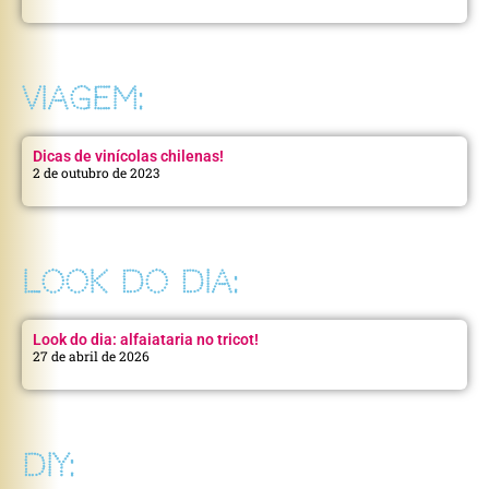
VIAGEM:
Dicas de vinícolas chilenas!
2 de outubro de 2023
LOOK DO DIA:
Look do dia: alfaiataria no tricot!
27 de abril de 2026
DIY: