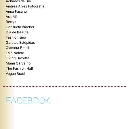
Achados da Bia
Andréa Alves Fotografia
Anna Fasano
Ask Mi
Bettys
Consuelo Blocker
Dia de Beaute
Fashionismo
Garotas Estúpidas
Glamour Brasil
Lalá Noleto
Living Gazette
Manu Carvalho
The Fashion Hall
Vogue Brasil
FACEBOOK