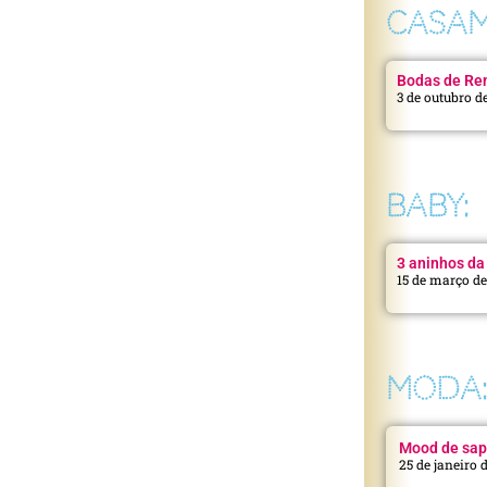
CASAM
Bodas de Ren
3 de outubro d
BABY:
3 aninhos da 
15 de março d
MODA
Mood de sap
25 de janeiro 