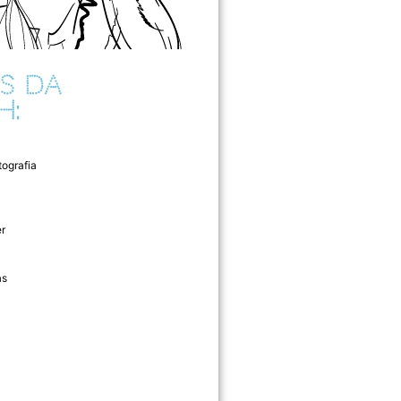
S DA
H:
tografia
r
as
l