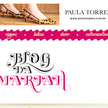
viagens
beleza
decor
cultura
culiná