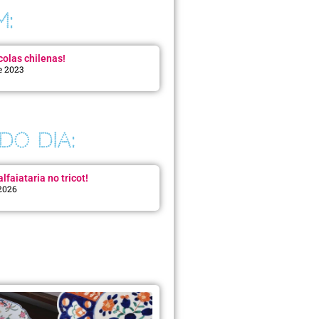
M:
colas chilenas!
e 2023
DO DIA:
lfaiataria no tricot!
 2026