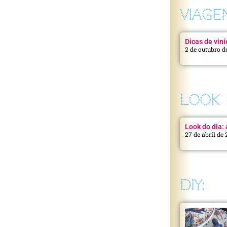
VIAGE
Dicas de viní
2 de outubro d
LOOK 
Look do dia: a
27 de abril de
DIY: