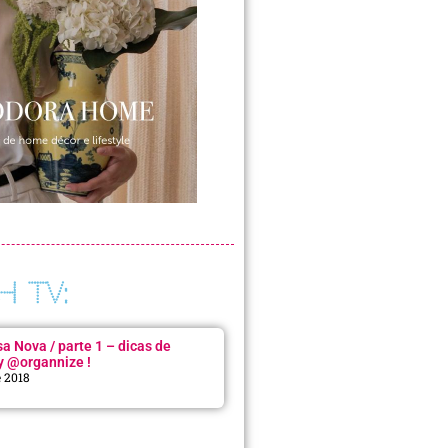
H TV:
 Nova / parte 1 – dicas de
y @organnize !
e 2018