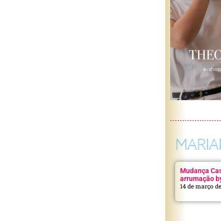
MARIA
Mudança Casa
arrumação b
14 de março d