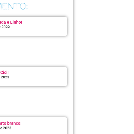
ENTO:
da e Linho!
e 2022
Cici!
e 2023
:
ato branco!
de 2023