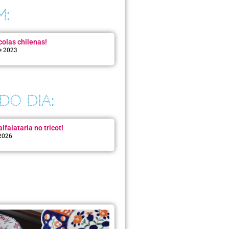
M:
colas chilenas!
e 2023
DO DIA:
lfaiataria no tricot!
 2026