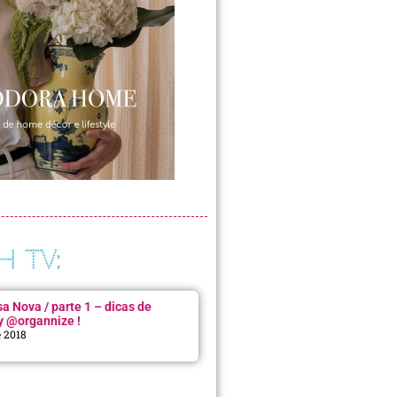
H TV:
 Nova / parte 1 – dicas de
y @organnize !
e 2018