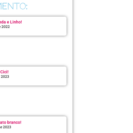
ENTO:
da e Linho!
e 2022
Cici!
e 2023
:
ato branco!
de 2023