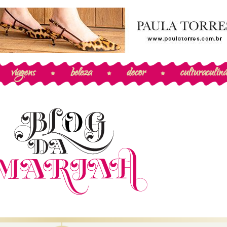
viagens
beleza
decor
cultura
culiná