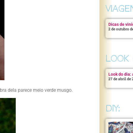
VIAGE
Dicas de viní
2 de outubro d
LOOK 
Look do dia: a
27 de abril de
bra dela parece meio verde musgo.
DIY: