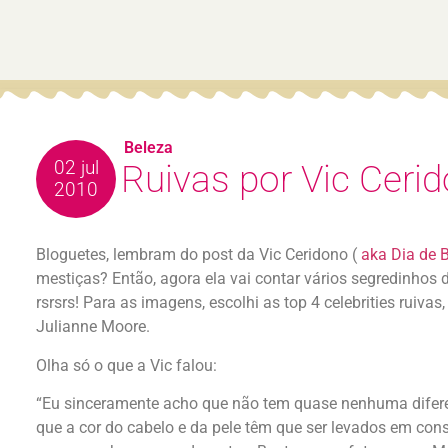
Beleza
02 jul
Ruivas por Vic Ceri
2010
Bloguetes, lembram do post da Vic Ceridono (
aka Dia de 
mestiças? Então, agora ela vai contar vários segredinhos 
rsrsrs! Para as imagens, escolhi as top 4 celebrities ruiva
Julianne Moore.
Olha só o que a Vic falou:
“Eu sinceramente acho que não tem quase nenhuma difere
que a cor do cabelo e da pele têm que ser levados em con