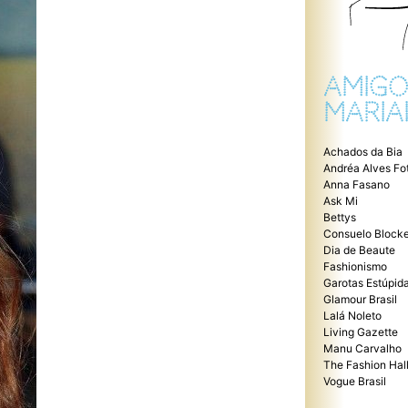
AMIGO
MARIA
Achados da Bia
Andréa Alves Fo
Anna Fasano
Ask Mi
Bettys
Consuelo Blocke
Dia de Beaute
Fashionismo
Garotas Estúpid
Glamour Brasil
Lalá Noleto
Living Gazette
Manu Carvalho
The Fashion Hal
Vogue Brasil