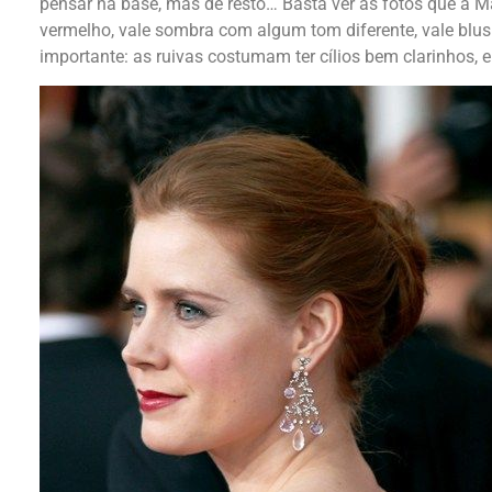
pensar na base, mas de resto… Basta ver as fotos que a M
vermelho, vale sombra com algum tom diferente, vale blus
importante: as ruivas costumam ter cílios bem clarinhos, 