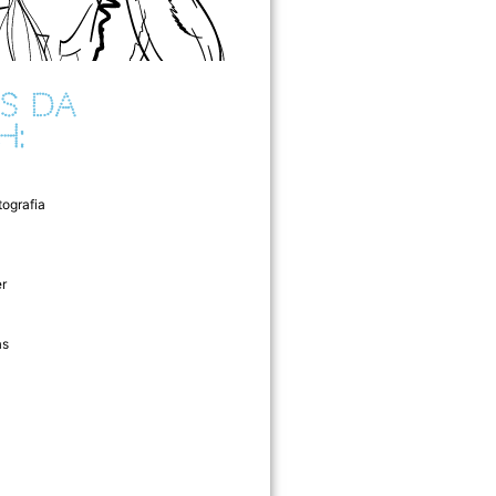
S DA
H:
tografia
r
as
l