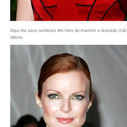
Aqui ela usou sombras em tons de marrom e dourado (não 
lábios.