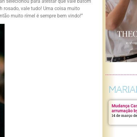
ah selecionou para atestar que vale batom
h rosado, vale tudo! Uma coisa muito
então muito rímel é sempre bem vindo!”
MARIA
Mudança Casa
arrumação b
14 de março d