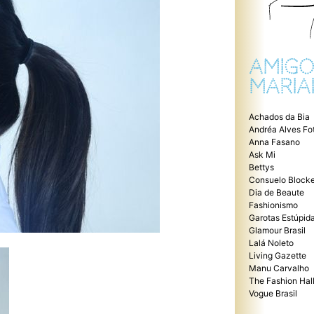
AMIGO
MARIA
Achados da Bia
Andréa Alves Fo
Anna Fasano
Ask Mi
Bettys
Consuelo Blocke
Dia de Beaute
Fashionismo
Garotas Estúpid
Glamour Brasil
Lalá Noleto
Living Gazette
Manu Carvalho
The Fashion Hal
Vogue Brasil