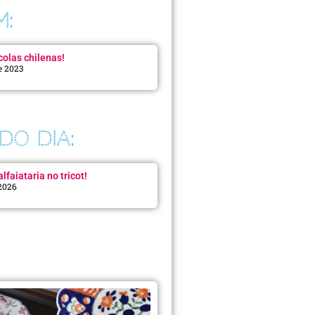
M:
colas chilenas!
e 2023
DO DIA:
lfaiataria no tricot!
 2026