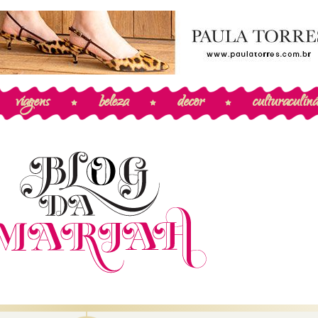
viagens
beleza
decor
cultura
culiná