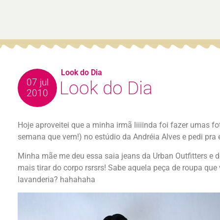
Look do Dia
07 jul
Look do Dia
2010
Hoje aproveitei que a minha irmã liiiinda foi fazer umas f
semana que vem!) no estúdio da Andréia Alves e pedi pra el
Minha mãe me deu essa saia jeans da Urban Outfitters e de
mais tirar do corpo rsrsrs! Sabe aquela peça de roupa que va
lavanderia? hahahaha