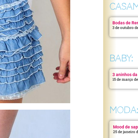
CASAM
Bodas de Ren
3 de outubro d
BABY:
3 aninhos da 
15 de março d
MODA
Mood de sap
25 de janeiro 