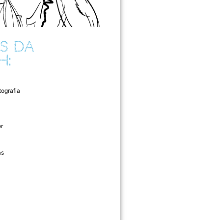
S DA
H:
tografia
r
as
l