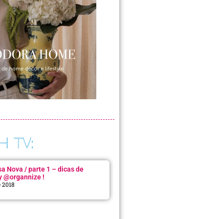
H TV:
 Nova / parte 1 – dicas de
y @organnize !
e 2018