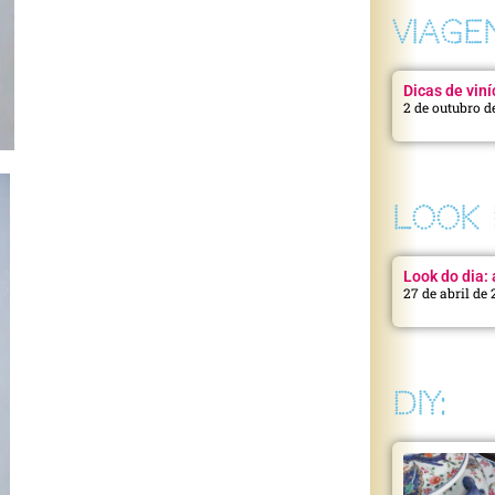
VIAGE
Dicas de viní
2 de outubro d
LOOK 
Look do dia: a
27 de abril de
DIY: