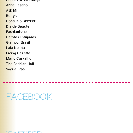
Anna Fasano
Ask Mi
Bettys
Consuelo Blocker
Dia de Beaute
Fashionismo
Garotas Estúpidas
Glamour Brasil
Lalá Noleto
Living Gazette
Manu Carvalho
The Fashion Hall
Vogue Brasil
FACEBOOK