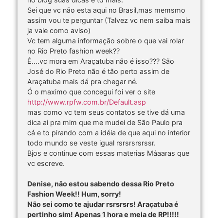
Sei que vc não esta aqui no Brasil,mas memsmo
assim vou te perguntar (Talvez vc nem saiba mais
ja vale como aviso)
Vc tem alguma informação sobre o que vai rolar
no Rio Preto fashion week??
É….vc mora em Araçatuba não é isso??? São
José do Rio Preto não é tão perto assim de
Araçatuba mais dá pra chegar né.
Ó o maximo que concegui foi ver o site
http://www.rpfw.com.br/Default.asp
mas como vc tem seus contatos se tive dá uma
dica ai pra mim que me mudei de São Paulo pra
cá e to pirando com a idéia de que aqui no interior
todo mundo se veste igual rsrsrsrsrssr.
Bjos e continue com essas materias Máaaras que
vc escreve.
Denise, não estou sabendo dessa Rio Preto
Fashion Week!! Hum, sorry!
Não sei como te ajudar rsrsrsrs! Araçatuba é
pertinho sim! Apenas 1 hora e meia de RP!!!!!