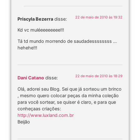
22 de maio de 2010 às 19:32
Priscyla Bezerra
disse:
Kd vc muléeeeeeeee!!!
Tá td mundo morrendo de saudadessssssss …
hehehe!!!
22 de maio de 2010 às 18:29
Dani Catano
disse:
Olá, adorei seu Blog. Sei que já sorteou um brinco
, mesmo quero colocar peças da minha coleção
para você sortear, se quiser é claro, e para que
conheçaas criações:
http://www.luxland.com.br
Beijão