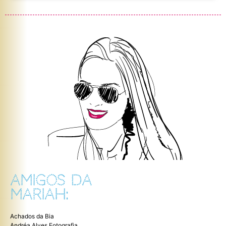
AMIGOS DA
MARIAH:
Achados da Bia
Andréa Alves Fotografia