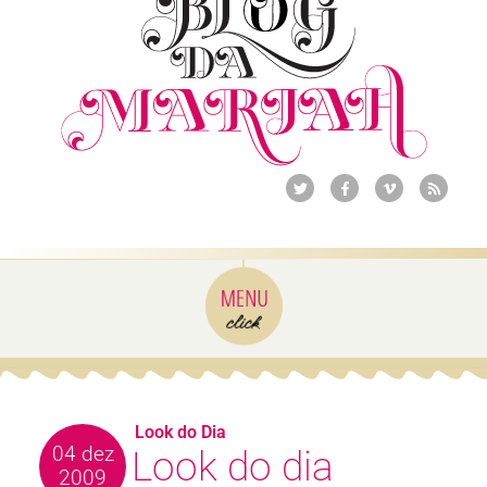
Look do Dia
04 dez
Look do dia
2009