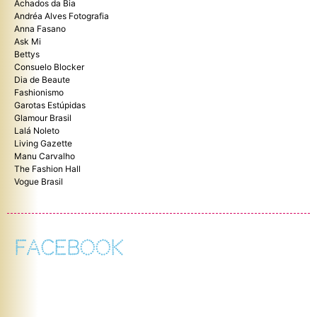
Achados da Bia
Andréa Alves Fotografia
Anna Fasano
Ask Mi
Bettys
Consuelo Blocker
Dia de Beaute
Fashionismo
Garotas Estúpidas
Glamour Brasil
Lalá Noleto
Living Gazette
Manu Carvalho
The Fashion Hall
Vogue Brasil
FACEBOOK