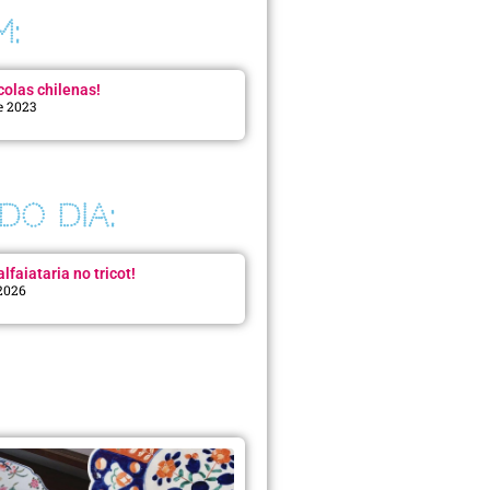
M:
colas chilenas!
e 2023
DO DIA:
lfaiataria no tricot!
 2026