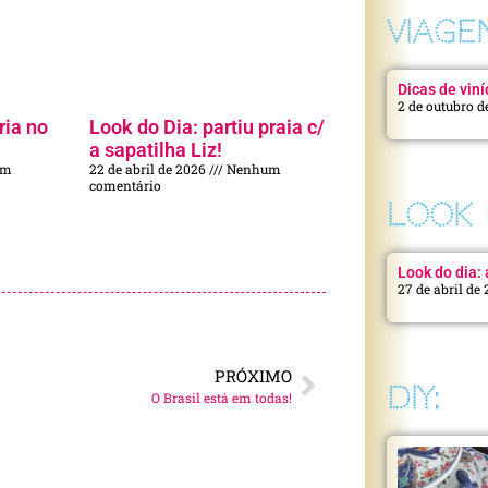
VIAGE
Dicas de viní
2 de outubro d
ria no
Look do Dia: partiu praia c/
a sapatilha Liz!
um
22 de abril de 2026
Nenhum
comentário
LOOK 
Look do dia: a
27 de abril de
PRÓXIMO
DIY:
O Brasil está em todas!