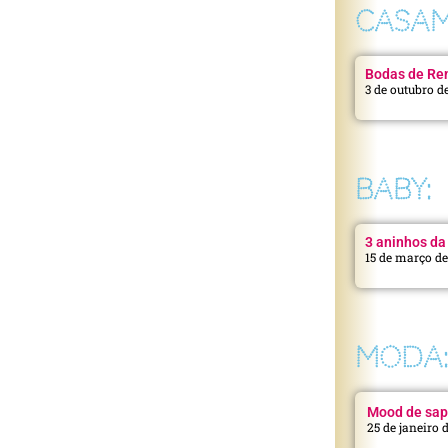
CASAM
Bodas de Ren
3 de outubro d
BABY:
3 aninhos da 
15 de março d
MODA
Mood de sap
25 de janeiro 