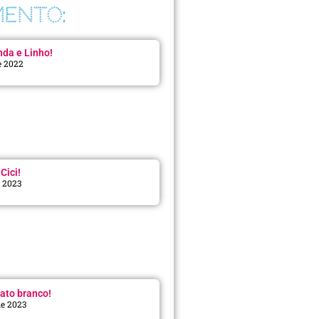
ENTO:
da e Linho!
e 2022
Cici!
e 2023
:
ato branco!
de 2023