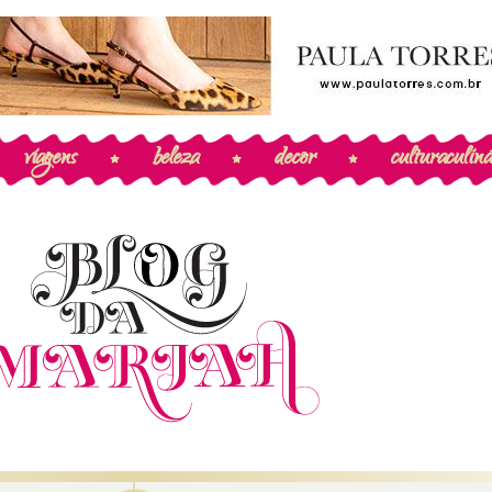
viagens
beleza
decor
cultura
culiná