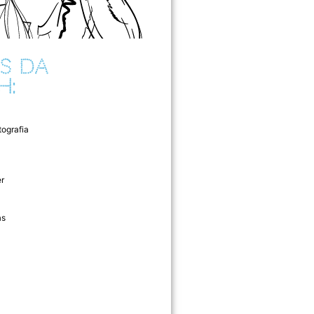
S DA
H:
tografia
r
as
l