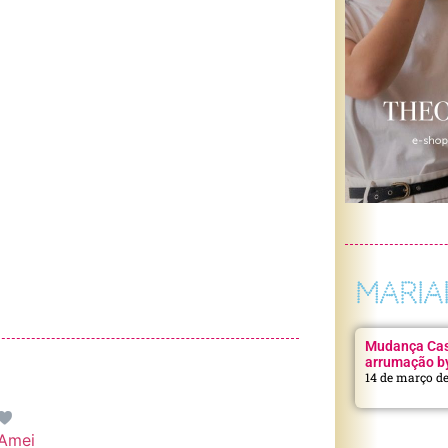
MARIA
Mudança Casa
arrumação b
14 de março d
Amei