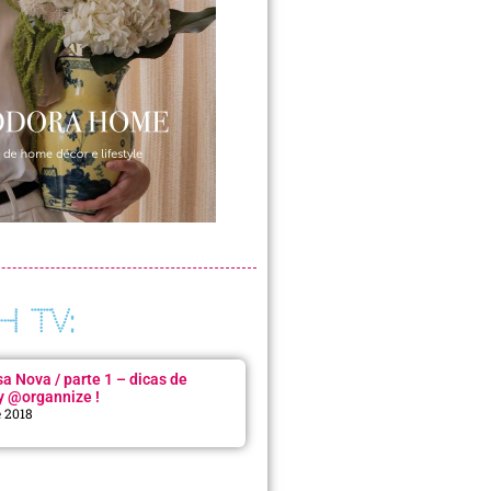
H TV:
 Nova / parte 1 – dicas de
y @organnize !
e 2018