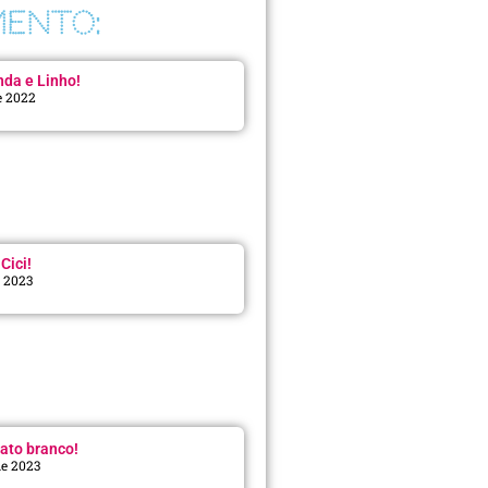
ENTO:
da e Linho!
e 2022
Cici!
e 2023
:
ato branco!
de 2023