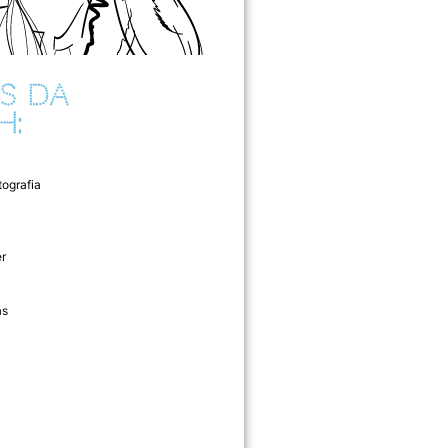
S DA
H:
tografia
r
as
l