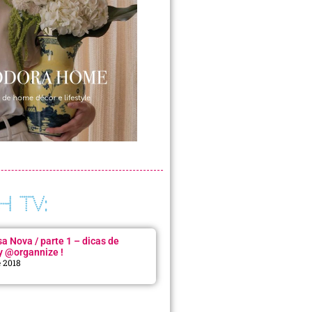
H TV:
 Nova / parte 1 – dicas de
y @organnize !
e 2018