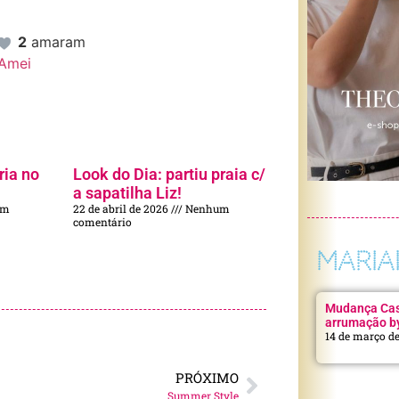
2
amaram
Amei
ria no
Look do Dia: partiu praia c/
a sapatilha Liz!
um
22 de abril de 2026
Nenhum
comentário
MARIA
Mudança Casa
arrumação b
14 de março d
PRÓXIMO
Summer Style