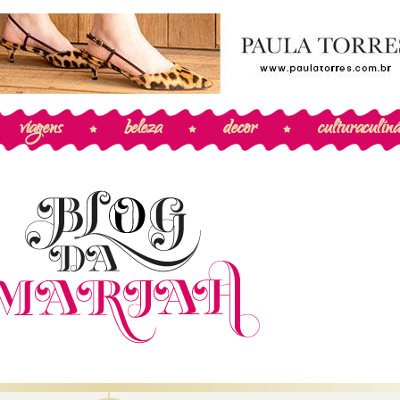
viagens
beleza
decor
cultura
culiná