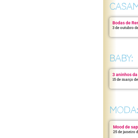
CASAM
Bodas de Ren
3 de outubro d
BABY:
3 aninhos da 
15 de março d
MODA
Mood de sap
25 de janeiro 