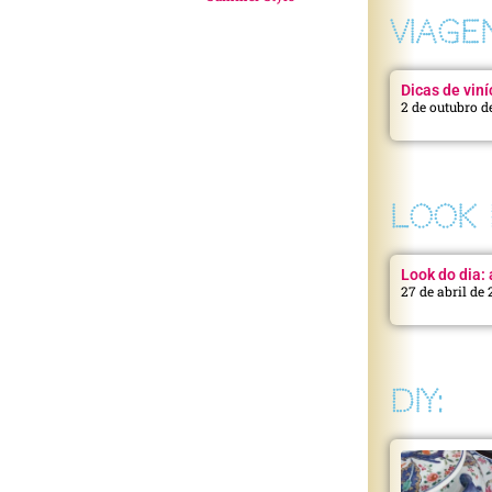
VIAGE
Dicas de viní
2 de outubro d
LOOK 
Look do dia: a
27 de abril de
DIY: