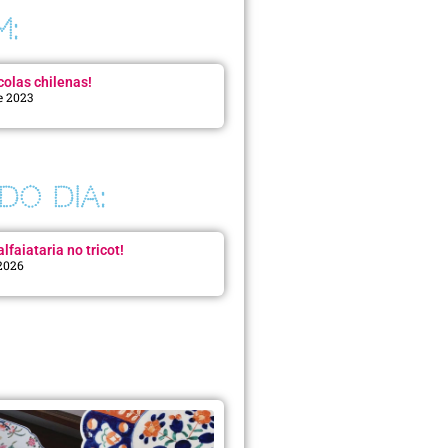
M:
colas chilenas!
e 2023
DO DIA:
lfaiataria no tricot!
 2026