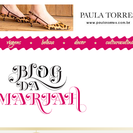
viagens
beleza
decor
cultura
culiná