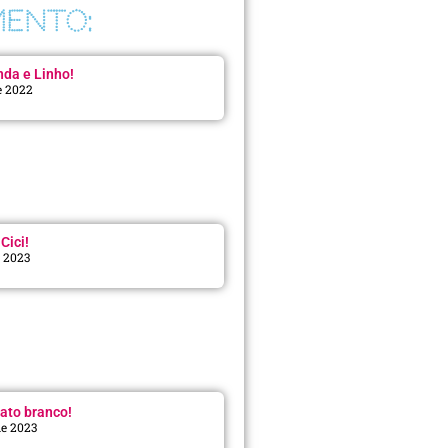
ENTO:
da e Linho!
e 2022
Cici!
e 2023
:
ato branco!
de 2023