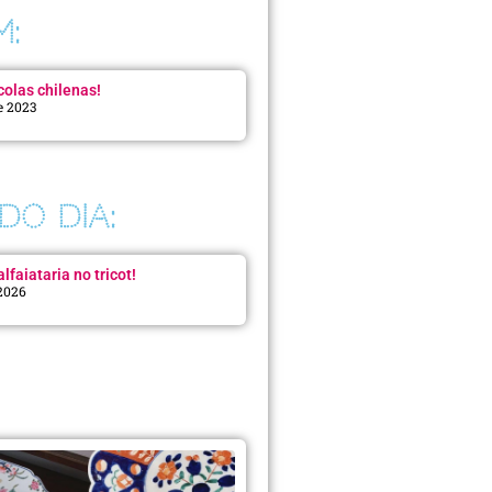
M:
colas chilenas!
e 2023
DO DIA:
lfaiataria no tricot!
 2026