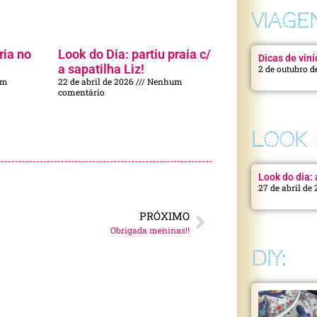
VIAGE
ria no
Look do Dia: partiu praia c/
Dicas de viní
a sapatilha Liz!
2 de outubro d
um
22 de abril de 2026
Nenhum
comentário
LOOK 
Look do dia: a
27 de abril de
PRÓXIMO
Obrigada meninas!!
DIY: