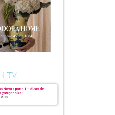
H TV:
 Nova / parte 1 – dicas de
y @organnize !
e 2018