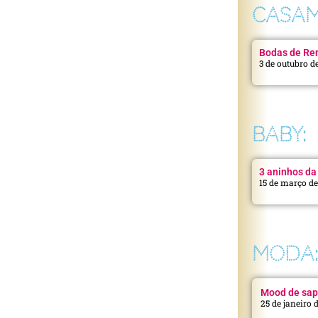
CASAM
Bodas de Ren
3 de outubro d
BABY:
3 aninhos da 
15 de março d
MODA
Mood de sap
25 de janeiro 