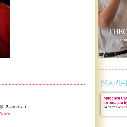
MARIA
Mudança Casa
arrumação b
3
amaram
14 de março d
Amei