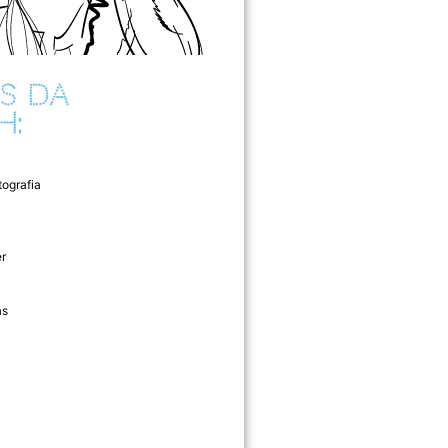
S DA
H:
tografia
r
as
l